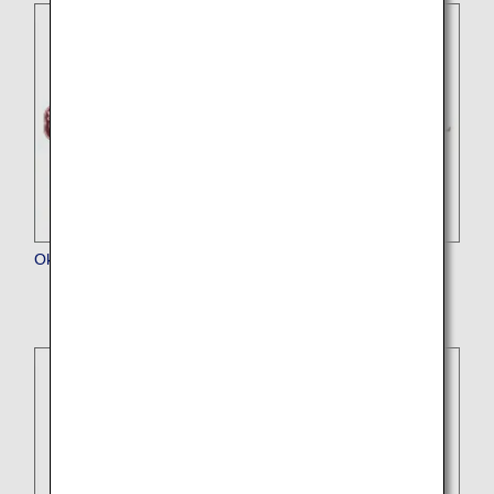
Okinawa Harborview Hotel