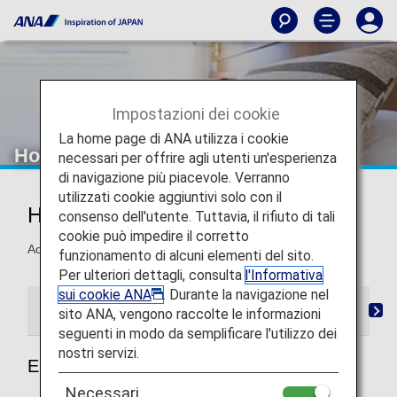
Impostazioni dei cookie
La home page di ANA utilizza i cookie
Hotel partner
necessari per offrire agli utenti un'esperienza
di navigazione più piacevole. Verranno
utilizzati cookie aggiuntivi solo con il
Hotel partner
consenso dell'utente. Tuttavia, il rifiuto di tali
cookie può impedire il corretto
Accumula miglia soggiornando nei seguenti hotel.
funzionamento di alcuni elementi del sito.
Per ulteriori dettagli, consulta
l'Informativa
sui cookie ANA
. Durante la navigazione nel
Elenco di hotel partner
Accredito delle miglia
A
sito ANA, vengono raccolte le informazioni
seguenti in modo da semplificare l'utilizzo dei
nostri servizi.
Elenco di hotel partner
Necessari