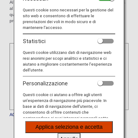
Al momento della prenotazione, verifica che l'hotel aderisca
al programma di accumulo delle miglia. Per usufruire di
Questi cookie sono necessari per la gestione del
questa offerta, potrebbe essere necessario iscriversi al
sito web e consentono di effettuare le
programma soci dell'hotel.
prenotazioni dei voli in modo sicuro e di
mantenere l'accesso.
Statistici
Questi cookie utilizzano dati di navigazione web
resi anonimi per scopi analitici e statistici e ci
aiutano a migliorare costantemente l'esperienza
dell'utente.
Personalizzazione
Questi cookie ci aiutano a offrire agli utenti
un'esperienza di navigazione più piacevole. In
base ai dati di navigazione dell'utente, ci
consentono di offrire contenuti che
AQUA ASTON HOSPITALITY
corrispondono ai suoi interessi personali sotto
forma di siti web, e-mail, social media e pubblicità.
* Il servizio è temporaneamente sospeso.
Applica seleziona e accetta