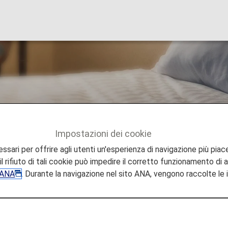
tels & Resorts
Impostazioni dei cookie
Seibu Prince Hotels & Resorts
sari per offrire agli utenti un'esperienza di navigazione più piace
l rifiuto di tali cookie può impedire il corretto funzionamento di a
e ANA
. Durante la navigazione nel sito ANA, vengono raccolte le
& Resorts
o ideale tra gli hotel Prince disponibili,