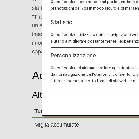
Questi cookie sono necessari per la gestione d
sia in Giappone che all'estero. Tra i brand di
prenotazioni dei voli in modo sicuro e di mante
"The Prince", ideale per ospitare eventi e co
Statistici
un soggiorno esclusivo, il "Grand Prince Hot
inserite nel contesto urbano o il "Prince Ho
Questi cookie utilizzano dati di navigazione web r
aiutano a migliorare costantemente l'esperienza
informale. Dalle città ai resort, queste tre
capaci di soddisfare un'ampia gamma di esi
Personalizzazione
Questi cookie ci aiutano a offrire agli utenti un
Accumulo miglia
dati di navigazione dell'utente, ci consentono d
interessi personali sotto forma di siti web, e-mai
Altre condizioni
Termini e condizioni per l'accumulo del
Miglia accumulate