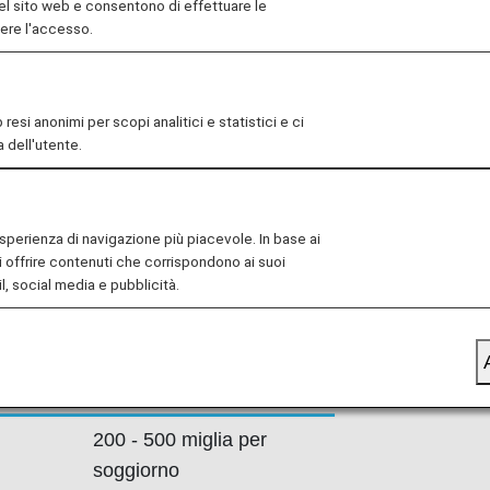
el sito web e consentono di effettuare le
sponibili, puoi scegliere il prestigioso
nere l'accesso.
nferenze internazionali oltre a offrire
el" con strutture multifunzionali
tel" per un'atmosfera rilassante e
esi anonimi per scopi analitici e statistici e ci
 dell'utente.
 catene promettono soggiorni piacevoli
genze e finalità.
'esperienza di navigazione più piacevole. In base ai
i offrire contenuti che corrispondono ai suoi
l, social media e pubblicità.
le miglia
Dettagli
200 - 500 miglia per
soggiorno