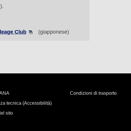
).
ileage Club
(giapponese)
i ANA
Condizioni di trasporto
za tecnica (Accessibilità)
l sito