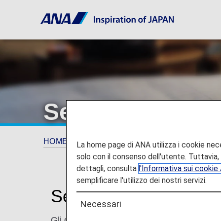
Seibu Prince Ho
HOME
ANA Mileage Club
Hotel partner
La home page di ANA utilizza i cookie neces
solo con il consenso dell'utente. Tuttavia, i
dettagli, consulta
l'Informativa sui cooki
semplificare l'utilizzo dei nostri servizi.
Seibu Prince Hotels 
Necessari
Gli ospiti possono scegliere il proprio alberg