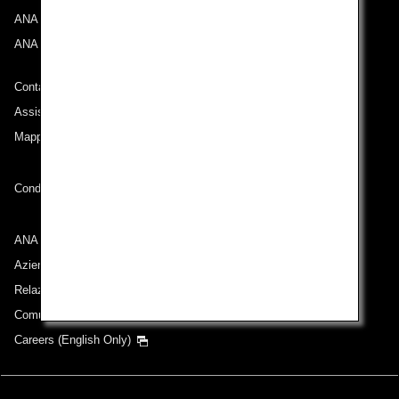
ANA Experience
ANA Mileage Club
Contatti ANA
Assistenza tecnica (Accessibilità)
Mappa del sito
Condizioni di trasporto
ANA Group
Aziende appartenenti al gruppo
Relazioni con gli azionisti
Comunicati stampa
Careers (English Only)