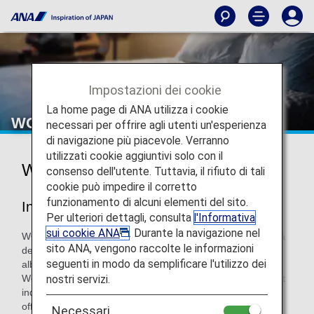
Impostazioni dei cookie
La home page di ANA utilizza i cookie
WORLDHOTELS
necessari per offrire agli utenti un'esperienza
di navigazione più piacevole. Verranno
utilizzati cookie aggiuntivi solo con il
WORLDHOTELS
consenso dell'utente. Tuttavia, il rifiuto di tali
cookie può impedire il corretto
funzionamento di alcuni elementi del sito.
Informazioni su WorldHotels™
Per ulteriori dettagli, consulta
l'Informativa
sui cookie ANA
. Durante la navigazione nel
WORLDHOTELS™ è un marchio di hotel a gestione privata
sito ANA, vengono raccolte le informazioni
del gruppo alberghiero globale BWH℠ Hotels. Fondato da
seguenti in modo da semplificare l'utilizzo dei
albergatori indipendenti impegnati nell'arte dell'ospitalità,
nostri servizi.
WorldHotels offre uno dei migliori portafogli di hotel e resort
indipendenti di tutto il mondo, sapientemente curati per
offrire esperienze uniche e coinvolgenti che connettono
Necessari