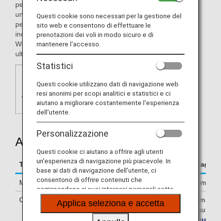
persone e luoghi. WorldHotels comprende quattro linee
uniche, ciascuna con la propria personalità e il proprio stile
Questi cookie sono necessari per la gestione del
per soddisfare le esigenze dei viaggiatori moderni. Le linee
sito web e consentono di effettuare le
includono: WorldHotels™ Luxury, WorldHotels™ Elite,
prenotazioni dei voli in modo sicuro e di
WorldHotels™ Crafted e WorldHotels™ Distinctive. Per
mantenere l'accesso.
ulteriori informazioni, visita il sito
WorldHotels.com
.
Statistici
Questi cookie utilizzano dati di navigazione web
resi anonimi per scopi analitici e statistici e ci
aiutano a migliorare costantemente l'esperienza
dell'utente.
Personalizzazione
Accumulo miglia
Questi cookie ci aiutano a offrire agli utenti
un'esperienza di navigazione più piacevole. In
Termini e condizioni per l'accumulo delle miglia
Dettagli
base ai dati di navigazione dell'utente, ci
consentono di offrire contenuti che
Miglia accumulate
500 miglia
corrispondono ai suoi interessi personali sotto
forma di siti web, e-mail, social media e pubblicità.
Condizioni per l'accumulo
Per maggio
Applica seleziona e accetta
consulta
T
l'accumulo