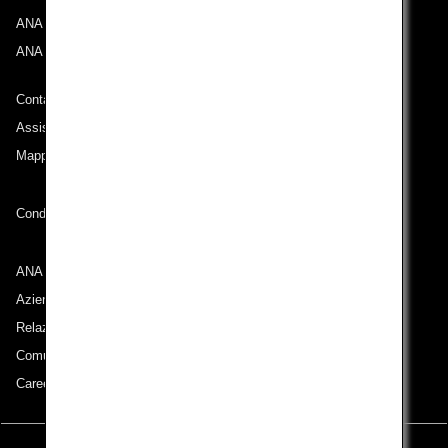
ANA Experience
ANA Mileage Club
Contatti ANA
Assistenza tecnica (Accessibilità)
Mappa del sito
Condizioni di trasporto
ANA Group
Aziende appartenenti al gruppo
Relazioni con gli azionisti
Comunicati stampa
Careers (English Only)