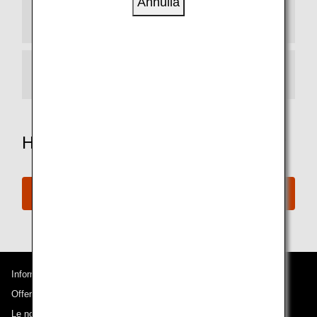
Annulla
Premi per l'upgrade dei posti ANA
Upgrade esclusivo per i soci Diamond Service
Hai bisogno di ulteriore assistenza?
Contatti ANA
Informazioni su ANA
Offerte e annunci
Le nostre destinazioni