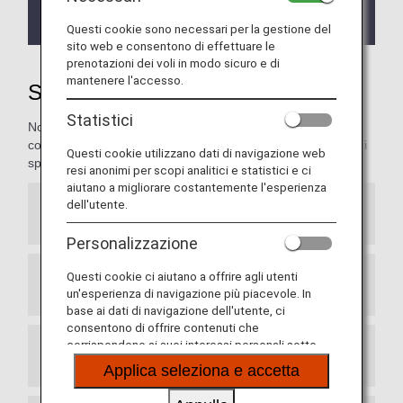
consulta le informazioni relative alla
cessazione
del servizio punti di upgrade
.
Questi cookie sono necessari per la gestione del
sito web e consentono di effettuare le
prenotazioni dei voli in modo sicuro e di
mantenere l'accesso.
Scopri l'ospitalità ANA
Statistici
Noi di ANA ci prendiamo cura del tuo comfort e della tua
comodità. In questa sezione troverai informazioni sui servizi
Questi cookie utilizzano dati di navigazione web
speciali riservati ai nostri clienti più importanti.
resi anonimi per scopi analitici e statistici e ci
aiutano a migliorare costantemente l'esperienza
dell'utente.
Banco servizi soci Premium
Personalizzazione
Questi cookie ci aiutano a offrire agli utenti
Accesso alla lounge dell'aeroporto
un'esperienza di navigazione più piacevole. In
base ai dati di navigazione dell'utente, ci
consentono di offrire contenuti che
corrispondono ai suoi interessi personali sotto
Servizio di concierge aeroportuale
forma di siti web, e-mail, social media e pubblicità.
Applica seleziona e accetta