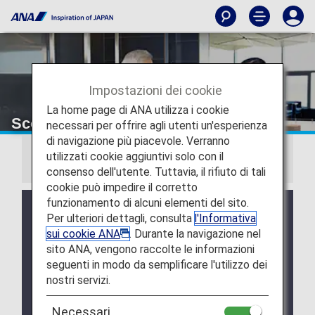
Impostazioni dei cookie
La home page di ANA utilizza i cookie
Scopri l'ospitalità ANA
necessari per offrire agli utenti un'esperienza
di navigazione più piacevole. Verranno
utilizzati cookie aggiuntivi solo con il
Informazioni
consenso dell'utente. Tuttavia, il rifiuto di tali
cookie può impedire il corretto
funzionamento di alcuni elementi del sito.
Il servizio Carta ANA Super Flyers sarà aggiornato
Per ulteriori dettagli, consulta
l'Informativa
a partire da aprile 2028.
sui cookie ANA
. Durante la navigazione nel
Per ulteriori dettagli, consulta le
Modifiche al
sito ANA, vengono raccolte le informazioni
programma Carta ANA Super Flyers
.
seguenti in modo da semplificare l'utilizzo dei
Il servizio punti di upgrade offerto ai soci Premium
nostri servizi.
e ai soci Super Flyers principali terminerà a partire
dall'anno fiscale 2026. Per ulteriori dettagli,
Necessari