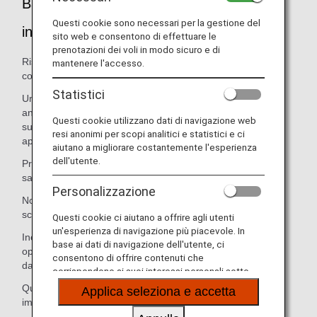
Bagaglio extra prepagato per i voli
Questi cookie sono necessari per la gestione del
internazionali
sito web e consentono di effettuare le
prenotazioni dei voli in modo sicuro e di
Risparmia tempo e regalati nuove esperienze da ricordare
mantenere l'accesso.
con il check-in intelligente.
Statistici
Un servizio conveniente che ti consente di pagare in
anticipo, sul sito web ANA, per un bagaglio in eccesso che
Questi cookie utilizzano dati di navigazione web
supera la franchigia gratuita per gli itinerari in cui si
resi anonimi per scopi analitici e statistici e ci
applicano le
normative ANA sui bagagli
.
aiutano a migliorare costantemente l'esperienza
dell'utente.
Prova un check-in senza problemi pagando online prima di
salire a bordo del tuo volo internazionale.
Personalizzazione
Nota: Puoi confermare le regole relative al bagaglio nella
schermata di conferma della prenotazione.
Questi cookie ci aiutano a offrire agli utenti
un'esperienza di navigazione più piacevole. In
Inoltre, puoi utilizzare questo servizio sui voli internazionali
base ai dati di navigazione dell'utente, ci
operati da ANA con numero di volo ANA se hai un bagaglio
consentono di offrire contenuti che
da imbarcare che supera la franchigia bagaglio gratuita.
corrispondono ai suoi interessi personali sotto
forma di siti web, e-mail, social media e pubblicità.
Questo servizio non può essere utilizzato se il bagaglio da
Applica seleziona e accetta
imbarcare supera le limitazioni di peso e dimensioni.