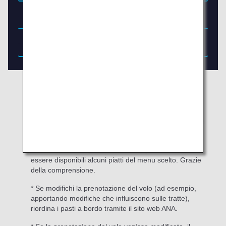
* I menu dei pasti e delle bevande a bordo vengono
aggiornati alla fine di ciascuno dei mesi seguenti:
febbraio, maggio, agosto e novembre.
* I menu sono soggetti a modifiche senza preavviso, in
base alla disponibilità degli ingredienti.
* A causa della disponibilità limitata, potrebbero non
essere disponibili alcuni piatti del menu scelto. Grazie
della comprensione.
* Se modifichi la prenotazione del volo (ad esempio,
apportando modifiche che influiscono sulle tratte),
riordina i pasti a bordo tramite il sito web ANA.