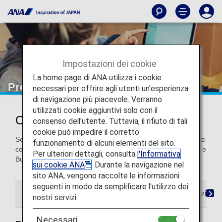
Impostazioni dei cookie
La home page di ANA utilizza i cookie
Pre-ordina i servizi
necessari per offrire agli utenti un'esperienza
di navigazione più piacevole. Verranno
utilizzati cookie aggiuntivi solo con il
Ordina i servizi prima del volo
consenso dell'utente. Tuttavia, il rifiuto di tali
cookie può impedire il corretto
Se voli con ANA, hai la possibilità di pagare in anticipo servizi
funzionamento di alcuni elementi del sito.
come come bagaglio extra e i pasti. Se viaggi in First Class e
Per ulteriori dettagli, consulta
l'Informativa
Business Class, puoi pre-ordinare il pasto gratuitamente.
sui cookie ANA
. Durante la navigazione nel
sito ANA, vengono raccolte le informazioni
seguenti in modo da semplificare l'utilizzo dei
Bagaglio extra prepagato
Servizio di prenotazione 
nostri servizi.
Necessari