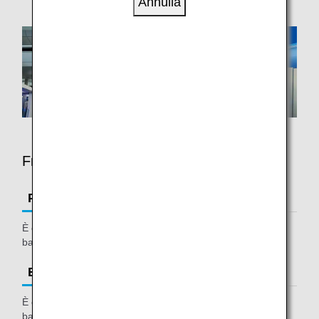
Annulla
Franchigia bagaglio
Prima classe
È consentito portare gratuitamente tre bagagli più un
bagaglio extra.
Business Class/Premium Economy
È consentito portare gratuitamente 1-2 bagagli più un
bagaglio extra.