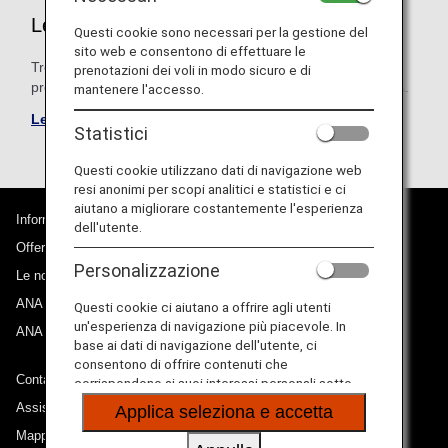
Le mie prenotazioni
Questi cookie sono necessari per la gestione del
sito web e consentono di effettuare le
Trova rapidamente i prossimi voli. Ricerca per numero di
prenotazioni dei voli in modo sicuro e di
prenotazione, numero del biglietto elettronico o codice ANA.
mantenere l'accesso.
Le mie prenotazioni
Statistici
Questi cookie utilizzano dati di navigazione web
resi anonimi per scopi analitici e statistici e ci
aiutano a migliorare costantemente l'esperienza
Informazioni su ANA
dell'utente.
Offerte e annunci
Personalizzazione
Le nostre destinazioni
ANA Experience
Questi cookie ci aiutano a offrire agli utenti
un'esperienza di navigazione più piacevole. In
ANA Mileage Club
base ai dati di navigazione dell'utente, ci
consentono di offrire contenuti che
Contatti ANA
corrispondono ai suoi interessi personali sotto
forma di siti web, e-mail, social media e pubblicità.
Assistenza tecnica (Accessibilità)
Applica seleziona e accetta
Mappa del sito