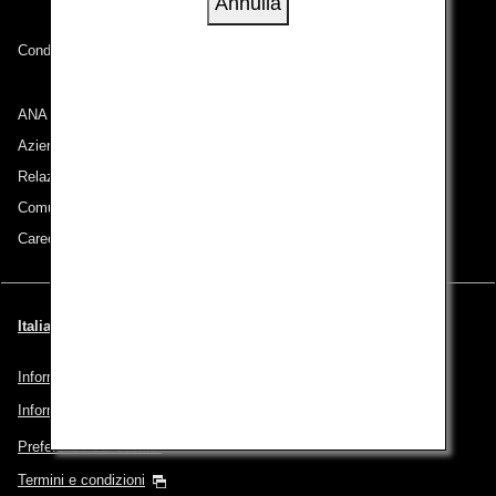
Annulla
Condizioni di trasporto
ANA Group
Aziende appartenenti al gruppo
Relazioni con gli azionisti
Comunicati stampa
Careers (English Only)
Italiano | Italy (Scegli la città e la lingua)
Informativa sulla privacy
Informativa sui cookie
Preferenze sui cookie
Termini e condizioni