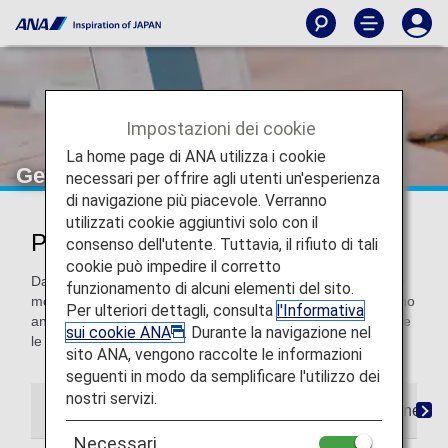
Impostazioni dei cookie
La home page di ANA utilizza i cookie
Gestisci la prenotazione
necessari per offrire agli utenti un'esperienza
di navigazione più piacevole. Verranno
utilizzati cookie aggiuntivi solo con il
Prenotazioni e modifiche
consenso dell'utente. Tuttavia, il rifiuto di tali
cookie può impedire il corretto
Da qui puoi prenotare un volo, scegliere il posto a sedere o
funzionamento di alcuni elementi del sito.
modificare la prenotazione. I soci ANA Mileage Club possono
Per ulteriori dettagli, consulta
l'Informativa
anche registrare le preferenze di prenotazione, per facilitare
sui cookie ANA
. Durante la navigazione nel
le prenotazioni future.
sito ANA, vengono raccolte le informazioni
seguenti in modo da semplificare l'utilizzo dei
nostri servizi.
Le mie prenotazioni
Preferenze di prenotazione
Necessari