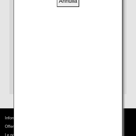
Annulla
Per ulteriori informazioni su visti, immigrazione e
quarantena, consulta le nostre pagine di informazioni su
città e paese.
Per ogni aeroporto di destinazione sono disponibili
anche guide aeroportuali.
Guida dell'aeroporto Changi
Informazioni su ANA
Offerte e annunci
Le nostre destinazioni