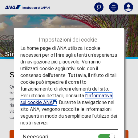
Impostazioni dei cookie
La home page di ANA utilizza i cookie
Singapore
necessari per offrire agli utenti un'esperienza
di navigazione più piacevole. Verranno
utilizzati cookie aggiuntivi solo con il
Scopri Singapore
consenso dell'utente. Tuttavia, il rifiuto di tali
cookie può impedire il corretto
Questa piccola città-stato, che ospita uno dei porti più
funzionamento di alcuni elementi del sito.
trafficati del mondo, è un mosaico di culture provenienti da
Per ulteriori dettagli, consulta
l'Informativa
tutta la regione e da tutto il mondo. Conosciutissima per i
sui cookie ANA
. Durante la navigazione nel
ristoranti molto frequentati, i centri commerciali e la vivace
sito ANA, vengono raccolte le informazioni
vita notturna, Singapore è il luogo ideale per una sosta o
seguenti in modo da semplificare l'utilizzo dei
come punto di partenza per un viaggio nel Sud-est asiatico.
nostri servizi.
Necessari
Trova voli per Singapore