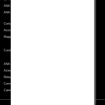
ANA Experience
ANA Mileage Club
Contatti ANA
Assistenza tecnica (Accessibilità)
Mappa del sito
Condizioni di trasporto
ANA Group
Aziende appartenenti al gruppo
Relazioni con gli azionisti
Comunicati stampa
Careers (English Only)