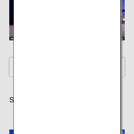
LUKE H.OZAWA
A321neo (Yonago)
SELECT
Scenes of Japan
Scenes of Japan - July