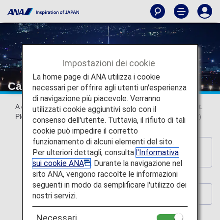
Impostazioni dei cookie
La home page di ANA utilizza i cookie
Calendar Wallpaper
necessari per offrire agli utenti un'esperienza
di navigazione più piacevole. Verranno
A calendar makes the images both beautiful and convenient.
utilizzati cookie aggiuntivi solo con il
Please choose the best size for your PC. (Updated monthly)
consenso dell'utente. Tuttavia, il rifiuto di tali
cookie può impedire il corretto
funzionamento di alcuni elementi del sito.
Back to Wallpaper Download Index
Per ulteriori dettagli, consulta
l'Informativa
Page
sui cookie ANA
. Durante la navigazione nel
sito ANA, vengono raccolte le informazioni
seguenti in modo da semplificare l'utilizzo dei
Click here for Wallpaper backnumber
nostri servizi.
Necessari