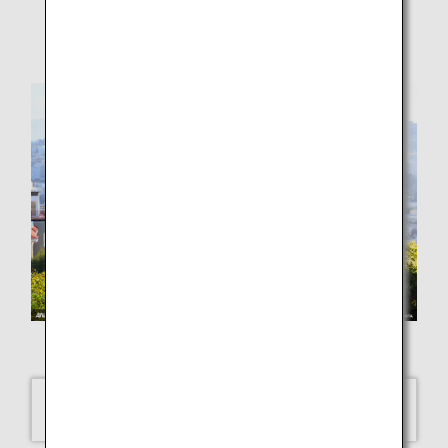
Global Street Scenes - July
MASAHIRO MORITA
San Francisco, USA
SELECT