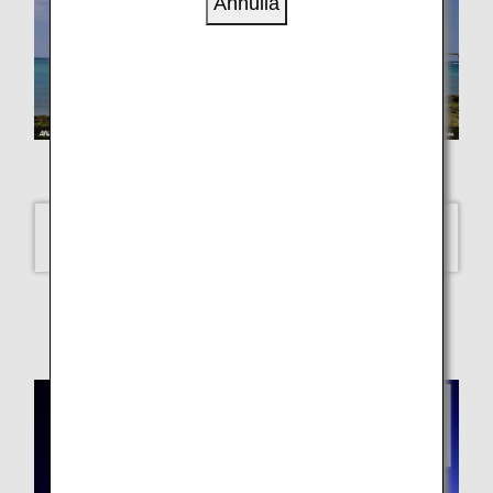
Annulla
LUKE H.OZAWA
B737-800 (Naha)
SELECT
Aircraft - August