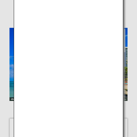
Global Street Scenes - August
MASAHIRO MORITA
Waikiki Beach, Hawaii
SELECT