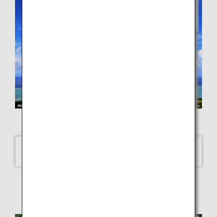
TAKEHITO SATO
Ishigaki Island, Okinawa
SELECT
Scenes of Japan - August