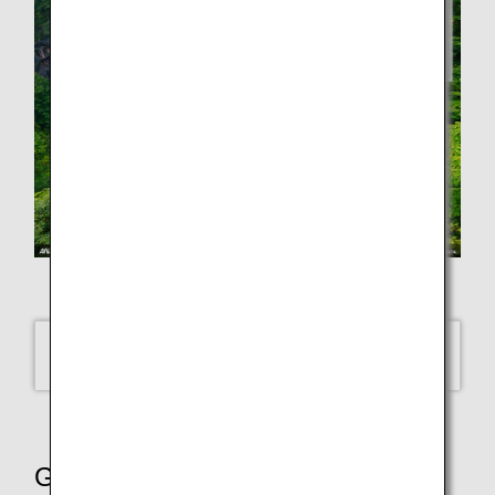
MASAHIRO MORITA
Kegon Falls, Tochigi
SELECT
Global Street Scenes