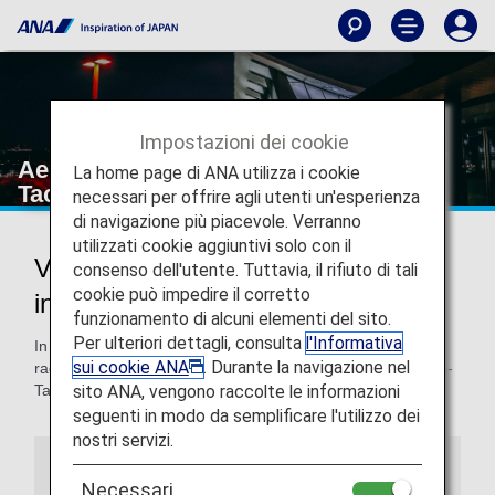
Impostazioni dei cookie
Aeroporto internazionale di Seattle-
La home page di ANA utilizza i cookie
Tacoma
necessari per offrire agli utenti un'esperienza
di navigazione più piacevole. Verranno
utilizzati cookie aggiuntivi solo con il
Viaggi da e per l'aeroporto
consenso dell'utente. Tuttavia, il rifiuto di tali
cookie può impedire il corretto
internazionale di Seattle-Tacoma
funzionamento di alcuni elementi del sito.
Per ulteriori dettagli, consulta
l'Informativa
In questa pagina troverai le informazioni necessarie per
sui cookie ANA
. Durante la navigazione nel
raggiungere facilmente l'aeroporto internazionale di Seattle-
sito ANA, vengono raccolte le informazioni
Tacoma e la tua destinazione.
seguenti in modo da semplificare l'utilizzo dei
nostri servizi.
Guida dell'aeroporto
Guida speciale
Necessari