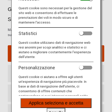
Questi cookie sono necessari per la gestione del
Guida all'aeroporto internazionale di
sito web e consentono di effettuare le
prenotazioni dei voli in modo sicuro e di
Seattle-Tacoma
mantenere l'accesso.
Mappe dei terminal di arrivo e partenza e informazioni
Statistici
sull'aeroporto internazionale di Seattle-Tacoma.
Questi cookie utilizzano dati di navigazione web
resi anonimi per scopi analitici e statistici e ci
Sito web dell'aeroporto internazionale di Seattle-
aiutano a migliorare costantemente l'esperienza
Tacoma
dell'utente.
Personalizzazione
Terminal arrivi
Questi cookie ci aiutano a offrire agli utenti
un'esperienza di navigazione più piacevole. In
base ai dati di navigazione dell'utente, ci
consentono di offrire contenuti che
Terminal partenze
corrispondono ai suoi interessi personali sotto
forma di siti web, e-mail, social media e pubblicità.
Applica seleziona e accetta