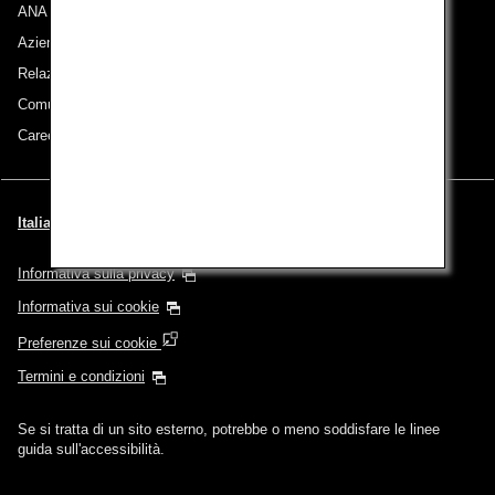
ANA Group
Aziende appartenenti al gruppo
Relazioni con gli azionisti
Comunicati stampa
Careers (English Only)
Italiano | Italy (Scegli la città e la lingua)
Informativa sulla privacy
Informativa sui cookie
Preferenze sui cookie
Termini e condizioni
Se si tratta di un sito esterno, potrebbe o meno soddisfare le linee
guida sull'accessibilità.