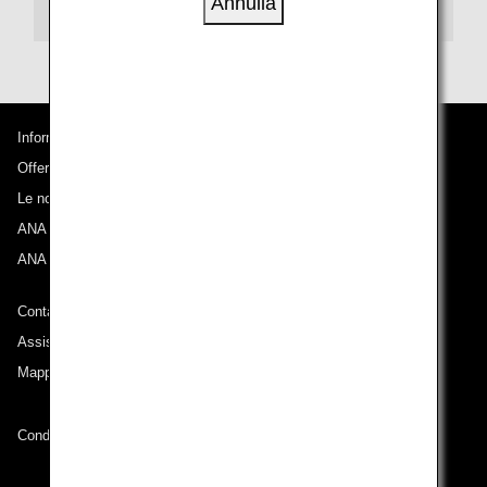
Annulla
Transito
Informazioni su ANA
Offerte e annunci
Le nostre destinazioni
ANA Experience
ANA Mileage Club
Contatti ANA
Assistenza tecnica (Accessibilità)
Mappa del sito
Condizioni di trasporto