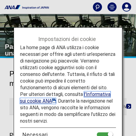
Impostazioni dei cookie
Passeggeri con difficoltà a mantenere
La home page di ANA utilizza i cookie
una posizione seduta
necessari per offrire agli utenti un'esperienza
di navigazione più piacevole. Verranno
utilizzati cookie aggiuntivi solo con il
Passeggeri con difficoltà a
consenso dell'utente. Tuttavia, il rifiuto di tali
cookie può impedire il corretto
mantenere una posizione seduta
funzionamento di alcuni elementi del sito.
Per ulteriori dettagli, consulta
l'Informativa
sui cookie ANA
. Durante la navigazione nel
Prenotazioni
In aeroporto
A bordo
Arrivo
sito ANA, vengono raccolte le informazioni
seguenti in modo da semplificare l'utilizzo dei
nostri servizi.
Necessari
Prenotazioni