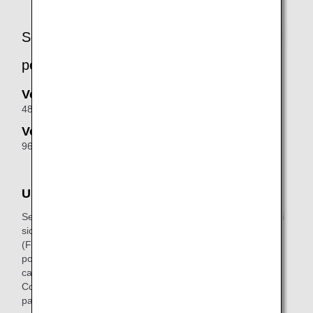
Scadenze per la prenotazione dei supporti
per il busto
Voli nazionali in Giappone
48 ore prima della partenza
Voli internazionali
96 ore prima della partenza
Uso di dispositivi posturali propri a bordo
Seggiolini e imbracature CARES approvati dagli standard di
sicurezza giapponesi (MLIT), europei (ECE R44) o USA
(FMVSS N. 213)* sono utilizzabili a bordo come supporti
posturali. Potrebbe essere consentito anche l'utilizzo in
cabina di dispositivi di supporto personalizzati o su misura.
Comunica in anticipo i seguenti dettagli al banco ANA per i
passeggeri con disabilità. Siamo lieti di assisterti per