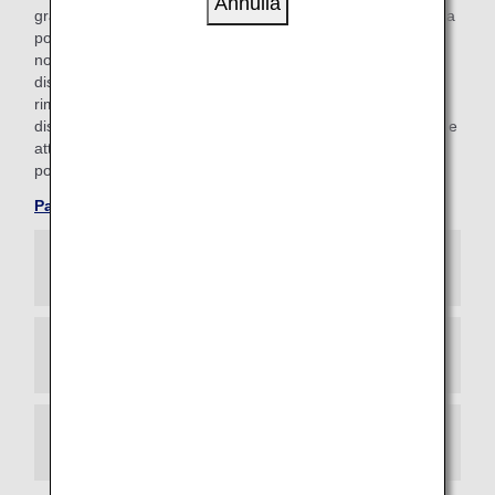
Annulla
gratuito per i passeggeri che hanno difficoltà a mantenere la
posizione seduta a bordo. Al momento della prenotazione,
non esitare a consultare il banco ANA per i passeggeri con
disabilità. Inoltre, per i passeggeri che non possono
rimanere seduti e necessitano di viaggiare in posizione
distesa per l'intera durata del volo, incluse le fasi di decollo e
atterraggio, è disponibile il servizio di barella a bordo (letto
portatile).
Passeggeri che necessitano di una barella
Sedile assistito
Cinture di supporto
Cuscino/coperta