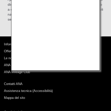
disponibili. I posti sono soggetti a modifiche senza preavviso
a causa di cambi di aeromobile o di altre circostanze. Sui voli
nazionali in Giappone, alcune tariffe non consentono la
selezione anticipata dei posti sul sito web o su altri canali.
Informazioni su ANA
Offerte e annunci
Le nostre destinazioni
ANA Experience
ANA Mileage Club
Contatti ANA
Assistenza tecnica (Accessibilità)
Mappa del sito