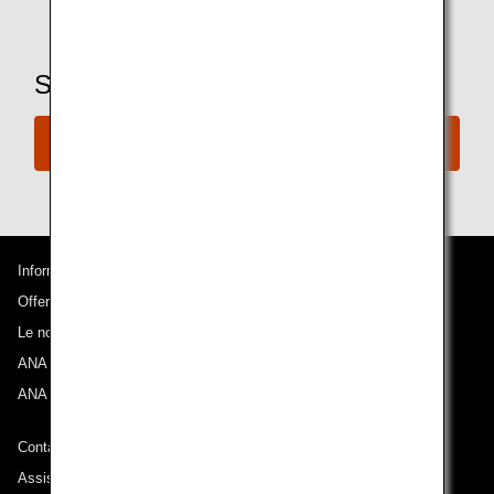
Sei pronto a prenotare un volo?
Prenota ora
Informazioni su ANA
Offerte e annunci
Le nostre destinazioni
ANA Experience
ANA Mileage Club
Contatti ANA
Assistenza tecnica (Accessibilità)