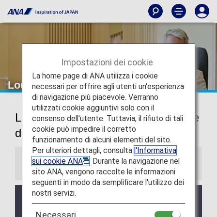
Impostazioni dei cookie
La home page di ANA utilizza i cookie
Lounge dell'aeroporto di Phnom Penh
necessari per offrire agli utenti un'esperienza
di navigazione più piacevole. Verranno
utilizzati cookie aggiuntivi solo con il
Lounge dell'aeroporto internazionale
consenso dell'utente. Tuttavia, il rifiuto di tali
cookie può impedire il corretto
di Phnom Penh
funzionamento di alcuni elementi del sito.
Per ulteriori dettagli, consulta
l'Informativa
sui cookie ANA
. Durante la navigazione nel
Informazioni
sito ANA, vengono raccolte le informazioni
seguenti in modo da semplificare l'utilizzo dei
nostri servizi.
I servizi e gli orari di apertura della lounge di terze
parti potrebbero subire modifiche senza preavviso.
Necessari