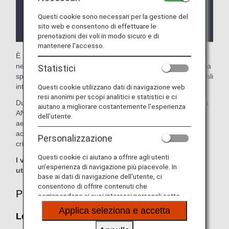
Potrebbero essere imposte restrizioni sulle
Questi cookie sono necessari per la gestione del
condizioni d'ingresso alla lounge a seconda del
sito web e consentono di effettuare le
paese o dello stato che la ospita.
prenotazioni dei voli in modo sicuro e di
mantenere l'accesso.
È possibile utilizzare la
lounge Plaza Premium
nell'aeroporto internazionale di Phnom Penh. Questa pagina
Statistici
spiega i criteri di accesso alle lounge quando si utilizzano voli
internazionali operati da ANA.
Questi cookie utilizzano dati di navigazione web
resi anonimi per scopi analitici e statistici e ci
Durante i trasferimenti da un volo internazionale operato da
aiutano a migliorare costantemente l'esperienza
ANA a un volo nazionale operato da un'altra compagnia
dell'utente.
aerea in un aeroporto al di fuori del Giappone, i criteri di
accesso alle lounge potrebbero essere diversi: controlla i
Personalizzazione
criteri di accesso della compagnia aerea in questione.
Questi cookie ci aiutano a offrire agli utenti
I voucher Suite Lounge ANA non possono essere
un'esperienza di navigazione più piacevole. In
utilizzati in questa lounge.
base ai dati di navigazione dell'utente, ci
consentono di offrire contenuti che
Passeggeri idonei
corrispondono ai suoi interessi personali sotto
forma di siti web, e-mail, social media e pubblicità.
Applica seleziona e accetta
Lounge Plaza Premium: