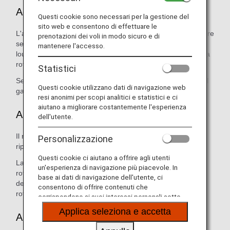
Aeroporto di partenza
Questi cookie sono necessari per la gestione del
sito web e consentono di effettuare le
L'assistenza ANA include l'accompagnamento del viaggiatore
prenotazioni dei voli in modo sicuro e di
senior dal banco del check-in al gate d'imbarco o a una
mantenere l'accesso.
lounge ANA per i passeggeri idonei. Sono disponibili sedie a
rotelle da affittare in tutti gli aeroporti.
Statistici
Se desideri effettuare il pre-imbarco, informa il personale al
Questi cookie utilizzano dati di navigazione web
gate d'imbarco.
resi anonimi per scopi analitici e statistici e ci
aiutano a migliorare costantemente l'esperienza
A bordo
dell'utente.
Il nostro equipaggio di cabina sarà lieto di assisterti per
Personalizzazione
riporre il tuo bagaglio.
Questi cookie ci aiutano a offrire agli utenti
La maggior parte degli aeromobili è dotata di una sedia a
un'esperienza di navigazione più piacevole. In
rotelle per eventuale uso a bordo. Contatta un membro
base ai dati di navigazione dell'utente, ci
dell'equipaggio di cabina se desideri utilizzare la sedia a
consentono di offrire contenuti che
rotelle a bordo.
corrispondono ai suoi interessi personali sotto
forma di siti web, e-mail, social media e pubblicità.
Applica seleziona e accetta
Arrivo/coincidenze