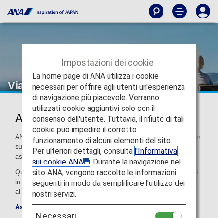
Impostazioni dei cookie
La home page di ANA utilizza i cookie
Viaggiatori senior
necessari per offrire agli utenti un'esperienza
di navigazione più piacevole. Verranno
utilizzati cookie aggiuntivi solo con il
Assistenza per i viaggiatori senior
consenso dell'utente. Tuttavia, il rifiuto di tali
cookie può impedire il corretto
ANA fornisce assistenza speciale ai viaggiatori dai 65 anni in
funzionamento di alcuni elementi del sito.
su che viaggiano da soli. Se pensi di avere bisogno di
Per ulteriori dettagli, consulta
l'Informativa
assistenza, contattaci con almeno 72 ore di anticipo.
sui cookie ANA
. Durante la navigazione nel
sito ANA, vengono raccolte le informazioni
Questo servizio vale solo per i voli operati da ANA. Per i voli
in code-sharing e i voli operati da altri vettori, fai riferimento
seguenti in modo da semplificare l'utilizzo dei
al relativo vettore operativo.
nostri servizi.
Assistenza aeroportuale di ANA
Necessari