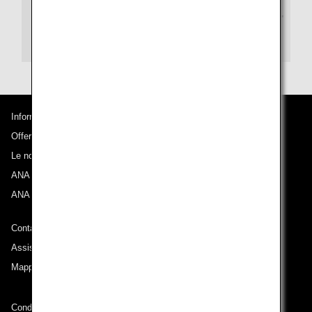
Componi un numero tra quelli sopra e seleziona "2"
quando viene richiesto il sistema vocale automatic
o.
Informazioni su ANA
Offerte e annunci
Le nostre destinazioni
ANA Experience
ANA Mileage Club
Contatti ANA
Assistenza tecnica (Accessibilità)
Mappa del sito
Condizioni di trasporto