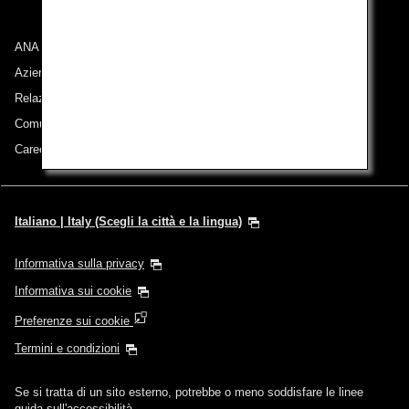
ANA Group
Aziende appartenenti al gruppo
Relazioni con gli azionisti
Comunicati stampa
Careers (English Only)
Italiano | Italy (Scegli la città e la lingua)
Informativa sulla privacy
Informativa sui cookie
Preferenze sui cookie
Termini e condizioni
Se si tratta di un sito esterno, potrebbe o meno soddisfare le linee
guida sull'accessibilità.