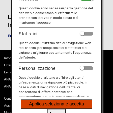
Questi cookie sono necessari per la gestione del
sito web e consentono di effettuare le
Download the Emergency Contact
prenotazioni dei voli in modo sicuro e di
mantenere l'accesso.
Information form
Statistici
Emergency Contact Information (PDF/76 KB)
Questi cookie utilizzano dati di navigazione web
resi anonimi per scopi analitici e statistici e ci
aiutano a migliorare costantemente l'esperienza
dell'utente.
Informazioni su ANA
Offerte e annunci
Personalizzazione
Le nostre destinazioni
Questi cookie ci aiutano a offrire agli utenti
ANA Experience
un'esperienza di navigazione più piacevole. In
ANA Mileage Club
base ai dati di navigazione dell'utente, ci
consentono di offrire contenuti che
corrispondono ai suoi interessi personali sotto
Contatti ANA
forma di siti web, e-mail, social media e pubblicità.
Applica seleziona e accetta
Assistenza tecnica (Accessibilità)
Mappa del sito