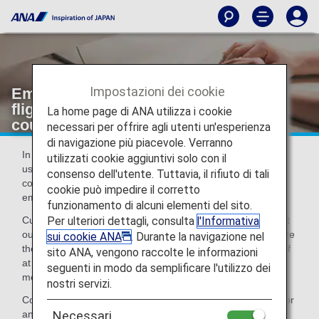
Impostazioni dei cookie
Emergency Contact Information for
flights departing from EU member
La home page di ANA utilizza i cookie
countries and the UK
necessari per offrire agli utenti un'esperienza
di navigazione più piacevole. Verranno
In accordance with EU and UK regulations, customers that
utilizzati cookie aggiuntivi solo con il
use an ANA-operated flight departing from EU member
consenso dell'utente. Tuttavia, il rifiuto di tali
countries and the UK can, if they so wish, register
cookie può impedire il corretto
emergency contact details with ANA in case of accident.
funzionamento di alcuni elementi del sito.
Per ulteriori dettagli, consulta
l'Informativa
Customers that wish to register this information should print
out the emergency contact information form below, complete
sui cookie ANA
. Durante la navigazione nel
the required sections of the form, and hand it to airport staff
sito ANA, vengono raccolte le informazioni
at the boarding gate on the day of departure from EU
seguenti in modo da semplificare l'utilizzo dei
member countries and the UK.
nostri servizi.
Collected emergency contact information will not be used for
any other commercial purpose.
Necessari