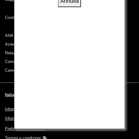
Annulla
Condizioni di trasporto
ANA Group
Aziende appartenenti al gruppo
Relazioni con gli azionisti
Comunicati stampa
Careers (English Only)
Italiano | Italy (Scegli la città e la lingua)
Informativa sulla privacy
Informativa sui cookie
Preferenze sui cookie
Termini e condizioni