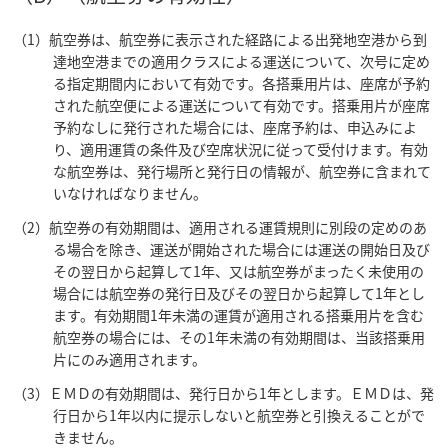
（1）航空券は、航空券に表示された経路による出発地空港から到
達地空港までの適用クラスによる運送について、次号に定め
る指定期間内において有効です。各搭乗用片は、座席が予約
された航空便による運送について有効です。搭乗用片が座席
予約なしに発行された場合には、座席予約は、申込みによ
り、適用運賃の条件及び空席状況に従って受付けます。有効
な航空券は、発行場所と発行日の情報が、航空券に含まれて
いなければなりません。
（2）航空券の有効期間は、適用される運賃規則に別段の定めのあ
る場合を除き、運送が開始された場合には運送の開始日及び
その翌日から起算して1年、又は航空券がまったく未使用の
場合には航空券の発行日及びその翌日から起算して1年とし
ます。有効期間1年未満の運賃が適用される搭乗用片を含む
航空券の場合には、その1年未満の有効期間は、当該搭乗用
片にのみ適用されます。
（3）ＥＭＤの有効期間は、発行日から1年とします。ＥＭＤは、発
行日から1年以内に提示しないと航空券と引換えることがで
きません。