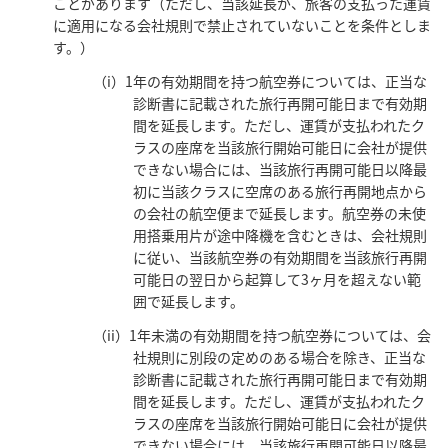
ことがあります（ただし、当該延長が、旅客の支払った運賃
に適用になる会社規則で禁止されていないことを条件としま
す。）
（i）1年の有効期間を持つ航空券については、正当な
診断書に記載された旅行再開可能日まで有効期
間を延長します。ただし、運賃が支払われたク
ラスの座席を当該旅行開始可能日に会社が提供
できない場合には、当該旅行再開可能日以降最
初に当該クラスに空席のある旅行再開地点から
の会社の航空便まで延長します。航空券の未使
用搭乗用片が途中降機を含むときは、会社規則
に従い、当該航空券の有効期間を当該旅行再開
可能日の翌日から起算して3ヶ月を超えない範
囲で延長します。
（ii）1年未満の有効期間を持つ航空券については、会
社規則に別段の定めのある場合を除き、正当な
診断書に記載された旅行再開可能日まで有効期
間を延長します。ただし、運賃が支払われたク
ラスの座席を当該旅行開始可能日に会社が提供
できない場合には、当該旅行再開可能日以降最