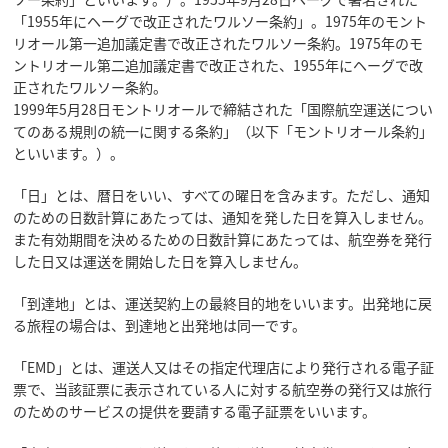
「1955年にヘーグで改正されたワルソー条約」。1975年のモント
リオール第一追加議定書で改正されたワルソー条約。1975年のモ
ントリオール第二追加議定書で改正された、1955年にヘーグで改
正されたワルソー条約。
1999年5月28日モントリオールで締結された「国際航空運送につい
てのある規則の統一に関する条約」（以下「モントリオール条約」
といいます。）。
「日」とは、暦日をいい、すべての曜日を含みます。ただし、通知
のための日数計算にあたっては、通知を発した日を算入しません。
また有効期間を決めるための日数計算にあたっては、航空券を発行
した日又は運送を開始した日を算入しません。
「到達地」とは、運送契約上の最終目的地をいいます。出発地に戻
る旅程の場合は、到達地と出発地は同一です。
「EMD」とは、運送人又はその指定代理店により発行される電子証
票で、当該証票に表示されている人に対する航空券の発行又は旅行
のためのサービスの提供を要請する電子証票をいいます。