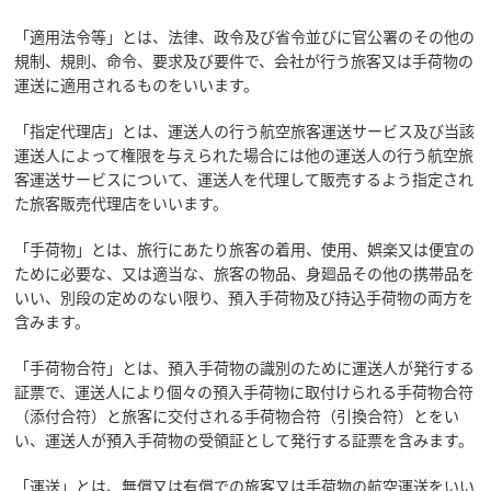
「適用法令等」とは、法律、政令及び省令並びに官公署のその他の
規制、規則、命令、要求及び要件で、会社が行う旅客又は手荷物の
運送に適用されるものをいいます。
「指定代理店」とは、運送人の行う航空旅客運送サービス及び当該
運送人によって権限を与えられた場合には他の運送人の行う航空旅
客運送サービスについて、運送人を代理して販売するよう指定され
た旅客販売代理店をいいます。
「手荷物」とは、旅行にあたり旅客の着用、使用、娯楽又は便宜の
ために必要な、又は適当な、旅客の物品、身廻品その他の携帯品を
いい、別段の定めのない限り、預入手荷物及び持込手荷物の両方を
含みます。
「手荷物合符」とは、預入手荷物の識別のために運送人が発行する
証票で、運送人により個々の預入手荷物に取付けられる手荷物合符
（添付合符）と旅客に交付される手荷物合符（引換合符）とをい
い、運送人が預入手荷物の受領証として発行する証票を含みます。
「運送」とは、無償又は有償での旅客又は手荷物の航空運送をいい