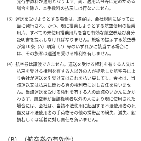
発行手数料が適用となります。尚、適用法令等に定めがある
場合を除き、本手数料の払戻しは行ないません。
（3）運送を受けようとする場合は、旅客は、会社規則に従って正
当に発行され、かつ、現に搭乗しようとする航空便用の搭乗
用片、すべての未使用搭乗用片を含む有効な航空券及び身分
証明書を提示しなければなりません。旅客の提示する航空券
が第10条（A）項第（7）号のいずれかに該当する場合に
は、その旅客は運送を受ける権利を有しません。
（4）航空券は譲渡できません。運送を受ける権利を有する人又は
払戻を受ける権利を有する人以外の人が提示した航空券によ
り会社が運送を引受け又はこれを払い戻しても、会社は、当
該運送又は払戻に関わる真の権利者に対し責任を負いませ
ん。当該運送を受ける権利を有する人の認諾のいかんにかか
わらず、航空券が当該権利者以外の人により現に使用された
場合には、会社は、当該不法使用に起因する不法使用者の死
傷又は不法使用者の手荷物その他の携帯品の紛失、滅失、毀
損若しくは延着に対し責任を負いません。
（B）（航空券の有効性）