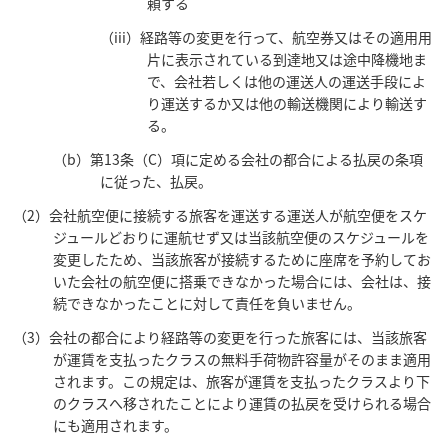
頼する
（iii）経路等の変更を行って、航空券又はその適用用
片に表示されている到達地又は途中降機地ま
で、会社若しくは他の運送人の運送手段によ
り運送するか又は他の輸送機関により輸送す
る。
（b）第13条（C）項に定める会社の都合による払戻の条項
に従った、払戻。
（2）会社航空便に接続する旅客を運送する運送人が航空便をスケ
ジュールどおりに運航せず又は当該航空便のスケジュールを
変更したため、当該旅客が接続するために座席を予約してお
いた会社の航空便に搭乗できなかった場合には、会社は、接
続できなかったことに対して責任を負いません。
（3）会社の都合により経路等の変更を行った旅客には、当該旅客
が運賃を支払ったクラスの無料手荷物許容量がそのまま適用
されます。この規定は、旅客が運賃を支払ったクラスより下
のクラスへ移されたことにより運賃の払戻を受けられる場合
にも適用されます。