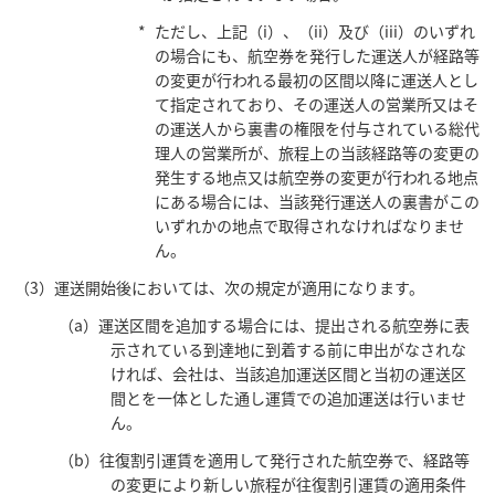
ただし、上記（i）、（ii）及び（iii）のいずれ
の場合にも、航空券を発行した運送人が経路等
の変更が行われる最初の区間以降に運送人とし
て指定されており、その運送人の営業所又はそ
の運送人から裏書の権限を付与されている総代
理人の営業所が、旅程上の当該経路等の変更の
発生する地点又は航空券の変更が行われる地点
にある場合には、当該発行運送人の裏書がこの
いずれかの地点で取得されなければなりませ
ん。
（3）運送開始後においては、次の規定が適用になります。
（a）運送区間を追加する場合には、提出される航空券に表
示されている到達地に到着する前に申出がなされな
ければ、会社は、当該追加運送区間と当初の運送区
間とを一体とした通し運賃での追加運送は行いませ
ん。
（b）往復割引運賃を適用して発行された航空券で、経路等
の変更により新しい旅程が往復割引運賃の適用条件