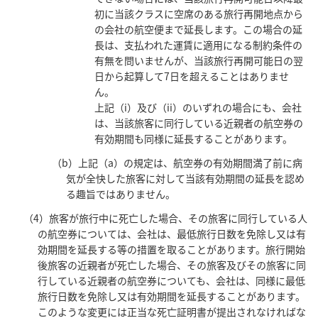
初に当該クラスに空席のある旅行再開地点から
の会社の航空便まで延長します。この場合の延
長は、支払われた運賃に適用になる制約条件の
有無を問いませんが、当該旅行再開可能日の翌
日から起算して7日を超えることはありませ
ん。
上記（i）及び（ii）のいずれの場合にも、会社
は、当該旅客に同行している近親者の航空券の
有効期間も同様に延長することがあります。
（b）上記（a）の規定は、航空券の有効期間満了前に病
気が全快した旅客に対して当該有効期間の延長を認め
る趣旨ではありません。
（4）旅客が旅行中に死亡した場合、その旅客に同行している人
の航空券については、会社は、最低旅行日数を免除し又は有
効期間を延長する等の措置を取ることがあります。旅行開始
後旅客の近親者が死亡した場合、その旅客及びその旅客に同
行している近親者の航空券についても、会社は、同様に最低
旅行日数を免除し又は有効期間を延長することがあります。
このような変更には正当な死亡証明書が提出されなければな