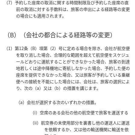
（7）予約した座席の取消に関する時間制限及び予約した座席の直
前の取消に対する手数料は、旅客の申出による経路等の変更
の場合にも適用されます。
（B）（会社の都合による経路等の変更）
（1）第12条（B）項第（2）号に定める場合を除き、会社が航空便
を取り消した場合、合理的な範囲を超えて航空便をスケジュ
ールどおりに運航することができなかった場合、旅客の到達
地若しくは途中降機地に寄航しなかった場合、予約した便の
座席を提供できなかった場合、又は旅客が予約している乗継
便への接続を不能にした場合には、会社は、旅客の選択によ
り、次の（a）又は（b）の措置を講じます。
（a）会社が選択する次のいずれかの措置。
（i）空席のある会社の他の航空便で旅客を運送する
（ii）航空券の未使用部分を裏書し他の運送人に運送
を依頼するか、又は他の輸送機関に輸送を依