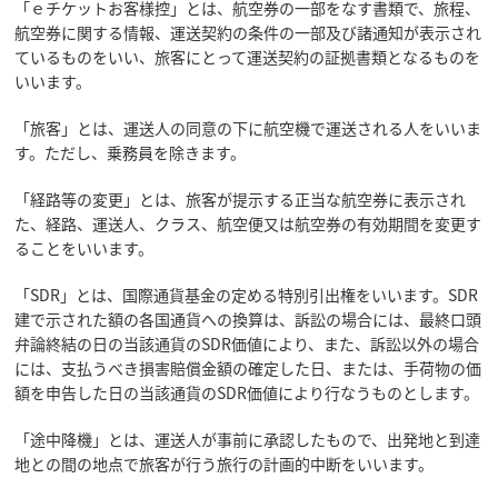
「ｅチケットお客様控」とは、航空券の一部をなす書類で、旅程、
航空券に関する情報、運送契約の条件の一部及び諸通知が表示され
ているものをいい、旅客にとって運送契約の証拠書類となるものを
いいます。
「旅客」とは、運送人の同意の下に航空機で運送される人をいいま
す。ただし、乗務員を除きます。
「経路等の変更」とは、旅客が提示する正当な航空券に表示され
た、経路、運送人、クラス、航空便又は航空券の有効期間を変更す
ることをいいます。
「SDR」とは、国際通貨基金の定める特別引出権をいいます。SDR
建で示された額の各国通貨への換算は、訴訟の場合には、最終口頭
弁論終結の日の当該通貨のSDR価値により、また、訴訟以外の場合
には、支払うべき損害賠償金額の確定した日、または、手荷物の価
額を申告した日の当該通貨のSDR価値により行なうものとします。
「途中降機」とは、運送人が事前に承認したもので、出発地と到達
地との間の地点で旅客が行う旅行の計画的中断をいいます。