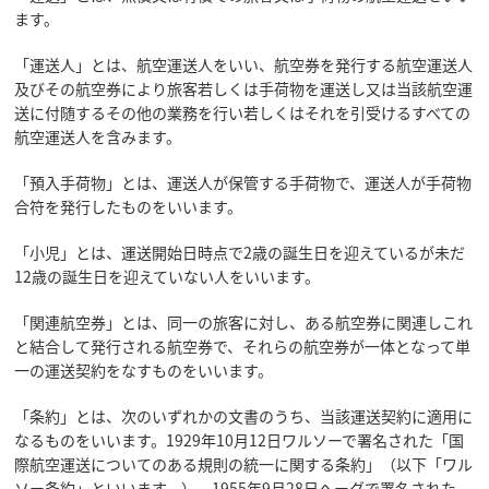
ます。
「運送人」とは、航空運送人をいい、航空券を発行する航空運送人
及びその航空券により旅客若しくは手荷物を運送し又は当該航空運
送に付随するその他の業務を行い若しくはそれを引受けるすべての
航空運送人を含みます。
「預入手荷物」とは、運送人が保管する手荷物で、運送人が手荷物
合符を発行したものをいいます。
「小児」とは、運送開始日時点で2歳の誕生日を迎えているが未だ
12歳の誕生日を迎えていない人をいいます。
「関連航空券」とは、同一の旅客に対し、ある航空券に関連しこれ
と結合して発行される航空券で、それらの航空券が一体となって単
一の運送契約をなすものをいいます。
「条約」とは、次のいずれかの文書のうち、当該運送契約に適用に
なるものをいいます。1929年10月12日ワルソーで署名された「国
際航空運送についてのある規則の統一に関する条約」（以下「ワル
ソー条約」といいます。）。1955年9月28日ヘーグで署名された