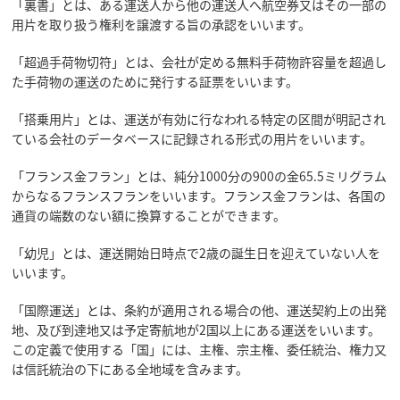
「裏書」とは、ある運送人から他の運送人へ航空券又はその一部の
用片を取り扱う権利を譲渡する旨の承認をいいます。
「超過手荷物切符」とは、会社が定める無料手荷物許容量を超過し
た手荷物の運送のために発行する証票をいいます。
「搭乗用片」とは、運送が有効に行なわれる特定の区間が明記され
ている会社のデータベースに記録される形式の用片をいいます。
「フランス金フラン」とは、純分1000分の900の金65.5ミリグラム
からなるフランスフランをいいます。フランス金フランは、各国の
通貨の端数のない額に換算することができます。
「幼児」とは、運送開始日時点で2歳の誕生日を迎えていない人を
いいます。
「国際運送」とは、条約が適用される場合の他、運送契約上の出発
地、及び到達地又は予定寄航地が2国以上にある運送をいいます。
この定義で使用する「国」には、主権、宗主権、委任統治、権力又
は信託統治の下にある全地域を含みます。