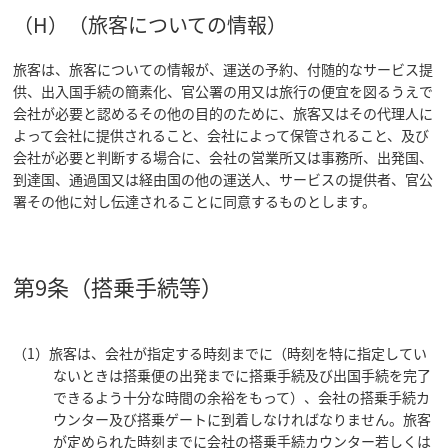
（H）（旅客についての情報）
旅客は、旅客についての情報が、運送の予約、付随的なサービス提
供、出入国手続の簡素化、官公署の用又は旅行の便宜を図るうえで
会社が必要と認めるその他の目的のために、旅客又はその代理人に
よって会社に提供されること、会社によって保管されること、及び
会社が必要と判断する場合に、会社の営業所又は事務所、出発国、
到達国、通過国又は経由国の他の運送人、サービスの提供者、官公
署その他に対し伝達されることに同意するものとします。
第9条（搭乗手続等）
（1）旅客は、会社が指定する時刻までに（時刻を特に指定してい
ないときは搭乗便の出発までに搭乗手続及び出国手続を完了
できるよう十分な時間の余裕をもって）、会社の搭乗手続カ
ウンター及び搭乗ゲートに到着しなければなりません。旅客
が定められた時刻までに会社の搭乗手続カウンター若しくは