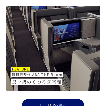
FEATURE
隈研吾監修 ANA THE Room
最上級のくつろぎ空間
TOPへ戻る