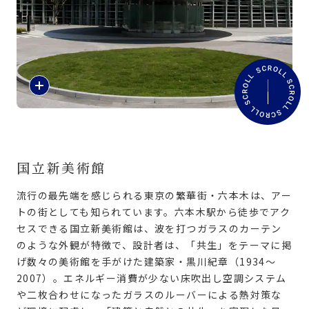
旅のお役立ち情報
ANA サービス
紹
介
閉じる
文
を
読
む
国立新美術館
流行の最先端を感じられる東京の繁華街・六本木は、アー
トの街としても知られています。六本木駅から徒歩でアク
セスできる国立新美術館は、波を打つガラスのカーテン
のような外観が特徴で、設計者は、「共生」をテーマに掲
げ数々の美術館を手がけた建築家・黒川紀章（1934〜
2007）。エネルギー消費が少ない床吹出し空調システム
や二枚合わせになったガラスのルーバーによる熱対策な