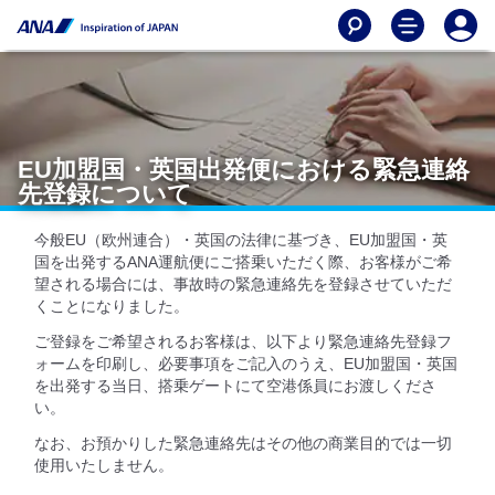
EU加盟国・英国出発便における緊急連絡
先登録について
今般EU（欧州連合）・英国の法律に基づき、EU加盟国・英
国を出発するANA運航便にご搭乗いただく際、お客様がご希
望される場合には、事故時の緊急連絡先を登録させていただ
くことになりました。
ご登録をご希望されるお客様は、以下より緊急連絡先登録フ
ォームを印刷し、必要事項をご記入のうえ、EU加盟国・英国
を出発する当日、搭乗ゲートにて空港係員にお渡しくださ
い。
なお、お預かりした緊急連絡先はその他の商業目的では一切
使用いたしません。