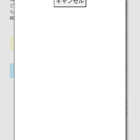
キャンセル
ど）をお持ち込み・ご使用いただけます。電動吸入器をお持
ち込みのお客様は「
医療機器を持ち込みされるお客様
」
をご
確認の上、事前にお知らせください。
機内へお持ち込み、ご使用
いただけます。
渡航先の国により薬剤の輸
出入基準が異なりますの
で、お客様ご自身で各国大
使館へお問い合わせくださ
い。
麻薬成分があるお薬は
所定のお手続きが必要
です。詳しくは厚生労
働省にお問い合わせく
ださい。