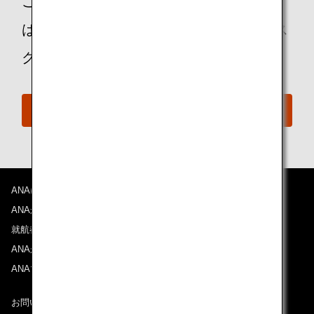
ご不明な点や、ご不安をお持ちのお客様
は、ANAおからだの不自由な方の相談デス
クに遠慮なくお問い合わせください。
おからだの不自由な方の相談デスク
ANAについて
ANAからのお知らせ
就航都市
ANAがお約束する体験
ANAマイレージクラブ
お問い合わせ