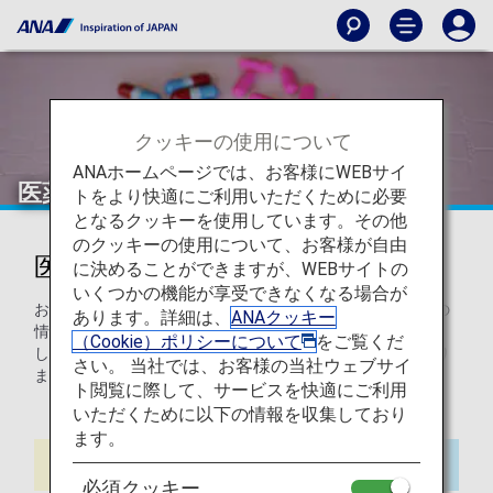
クッキーの使用について
ANAホームページでは、お客様にWEBサイ
医薬品の持ち込みが必要なお客様
トをより快適にご利用いただくために必要
となるクッキーを使用しています。その他
のクッキーの使用について、お客様が自由
医薬品の持ち込みが必要なお客様
に決めることができますが、WEBサイトの
いくつかの機能が享受できなくなる場合が
お使いの医薬品は機内にお持ち込みいただけます。医薬品の
あります。詳細は、
ANAクッキー
情報がわかるもの（お薬手帳、薬品のラベル、処方箋の写
（Cookie）ポリシーについて
をご覧くだ
し、医師の診断書等）を携帯されることをおすすめしており
さい。 当社では、お客様の当社ウェブサイ
ます。
ト閲覧に際して、サービスを快適にご利用
いただくために以下の情報を収集しており
ます。
必須クッキー