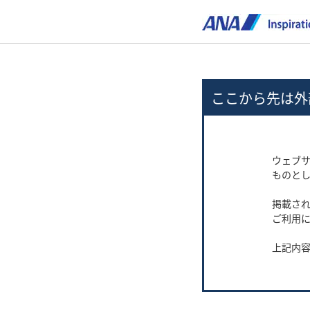
ここから先は外
ウェブ
ものと
掲載され
ご利用
上記内