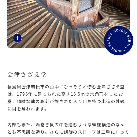
旅のお役立ち情報
ANA サービス
紹
介
閉じる
文
を
読
む
会津さざえ堂
福島県会津若松市の山中にひっそりと佇む会津さざえ堂
は、1796年に建てられた高さ16.5mの六角形をしたお
堂。精緻な龍の彫刻が施された入り口を持つ木造の外観
に目を奪われます。
内部もまた、渦巻き貝の中を進むような螺旋構造のなん
とも不思議な造り。さらに螺旋のスロープは二重になって