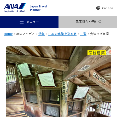
Canada
空席照会・予約
メニュー
Home
旅のアイデア
特集
日本の建築を巡る旅
一覧
会津さざえ堂
伝統建築
おすすめの旅
旅のアイデア
行き先