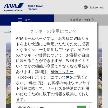
Switzerland
空席照会・予約
メニュー
クッキーの使用について
Home
旅のアイデア
特集
日本の建築を巡る旅
一覧
五稜郭
ANAホームページでは、お客様にWEBサイ
トをより快適にご利用いただくために必要
伝統建築
となるクッキーを使用しています。その他
のクッキーの使用について、お客様が自由
おすすめの旅
に決めることができますが、WEBサイトの
いくつかの機能が享受できなくなる場合が
あります。詳細は、
ANAクッキー
旅のアイデア
（Cookie）ポリシーについて
をご覧くだ
さい。 当社では、お客様の当社ウェブサイ
ト閲覧に際して、サービスを快適にご利用
行き先
いただくために以下の情報を収集しており
ます。
必須クッキー