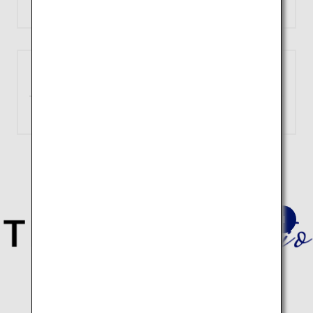
約1時間20分
検索
大阪
函館
（伊丹）
約1時間35分
検索
深淵なる日本の歴史と伝統文化を巡る
建築10スポットの旅はこちら。