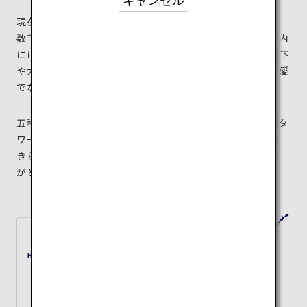
キャンセル
現在、史跡となった五稜郭は公園として一般開放され、
数千本もの桜が満開になる桜の名所になっています。園内
には当時の役所を復元した建物があり、内部では畳の廊下
や大広間を見学できます。貸ボートで四季折々の景色を愛
でながらお堀を一周するのもおすすめです。
五稜郭の全景を見ることができる高さ107mの「五稜郭タ
ワー」の展望台にはぜひ訪れて。夜の時間帯には、きら
きらと光る函館市の夜景と星形の五稜郭のコントラスト
がとてもロマンチックです。