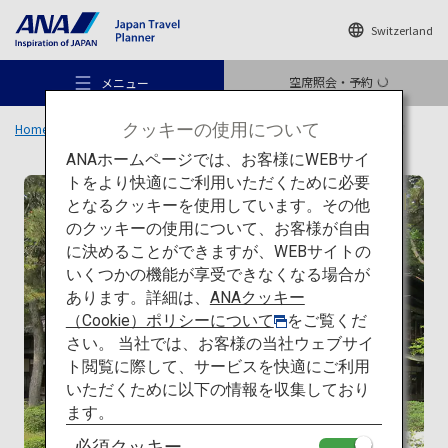
Switzerland
空席照会・予約
メニュー
クッキーの使用について
Home
旅のアイデア
特集
日本の建築を巡る旅
一覧
本間美術館
ANAホームページでは、お客様にWEBサイ
トをより快適にご利用いただくために必要
伝統建築
となるクッキーを使用しています。その他
のクッキーの使用について、お客様が自由
おすすめの旅
に決めることができますが、WEBサイトの
いくつかの機能が享受できなくなる場合が
あります。詳細は、
ANAクッキー
旅のアイデア
（Cookie）ポリシーについて
をご覧くだ
さい。 当社では、お客様の当社ウェブサイ
ト閲覧に際して、サービスを快適にご利用
行き先
いただくために以下の情報を収集しており
ます。
必須クッキー