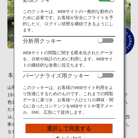
旅のお役立ち情報
このクッキーは、WEBサイトの一般的な動作の
ために必要です。お客様が安全にフライトを予
ANA サービス
約したり、ログイン状態を継続できるようにし
ます。
分析用クッキー
紹
介
閉じる
文
WEBサイトの閲覧に関する匿名化されたデータ
を
を、分析や統計のために利用します。WEBサイ
読
トの継続的な改善に役立ちます。
む
本間美術館
パーソナライズ用クッキー
山形県の北西に位置する酒田市は、江戸時代（1603〜
このクッキーは、お客様のWEBサイト利用をよ
り快適にするためのものです。これまでの閲覧
1868年）に港を中心に繁栄し、今も港町の歴史と文化が
データに基づき、お客様一人ひとりの興味・関
色濃く残る貴重な町。その酒田市に、1947年に設立され
心に合ったコンテンツをWEBサイトや電子メー
た本間美術館はあります。約2万㎡の敷地内に広がるの
ル、SNS、広告にて提供します。
は、見事な日本庭園です。春は白ツツジ、秋は紅葉と、四
季の美を堪能できる風情豊かな庭園で、池を中心に回遊し
選択して同意する
ながら景観の変化を楽しむことができます。