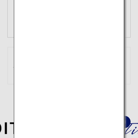
3種類の国内線運賃
あなたの旅にぴったりの選択肢を！
詳細を見る
東京
庄内
（羽田）
約1時間
検索