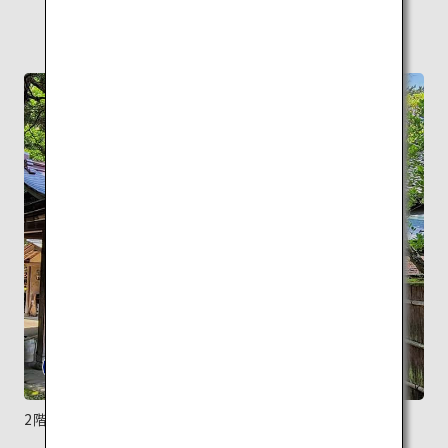
2階建ての「清遠閣」は純和風の木造建築。