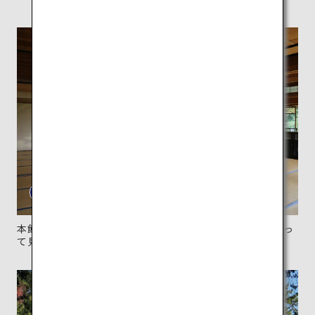
本館「清遠閣」2階の壁面には金の雲が描かれ、光によっ
て見え隠れする仕掛けが。