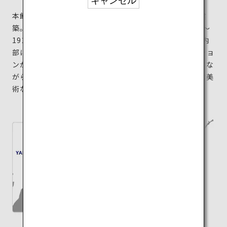
キャンセル
本館「清遠閣」は、格子戸など京様式を踏襲した木造建
築。細部まで凝らされた和の意匠は、大正時代（1912〜
1926年）に流行したモダンな調度と融合しています。内
部には掛軸や茶器など、貴重な日本の伝統美術コレクショ
ンが展示されています。喫茶室もあるので、庭園を眺めな
がらコーヒーや抹茶を楽しんで。新館では古美術や現代美
術などの企画展が開催されています。