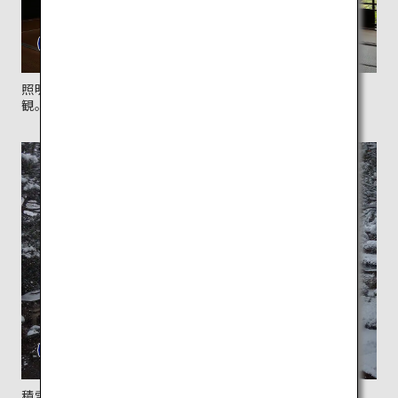
照明や格子戸のデザインに趣を感じる「清遠閣」の内
観。
積雪量の多い土地ならではの雪の景色。