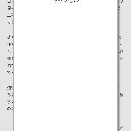
キャンセル
日本唯一の皇室専用の浴室「又新殿（ゆうしんでん）」の
見学もできます。2024年までは、営業しながら保存修理
工事を行うという、国の重要文化財指定の公衆浴場とし
ては日本初の試みが行われています。
徒歩3分ほどのところにある別館「飛鳥乃湯泉（あすかの
ゆ）」にはぜひ足を運んでみて。別館は飛鳥時代（592〜
710年）の建築様式を取り入れた建物。特別浴室では、浴
衣を着て入浴する昔ながらの体験もできます。開放的な大
浴場や露天風呂を楽しんだ後は、広々とした畳の休憩室
でくつろいで。
道後温泉の目の前に伸びる商店街には60軒ほどの店が立
ち並び、活気に溢れています。地元の文化を堪能できる食
事処や和菓子店はもちろん、品質の良さで有名な愛媛県
の名品「今治タオル」はお土産に喜ばれる定番です。