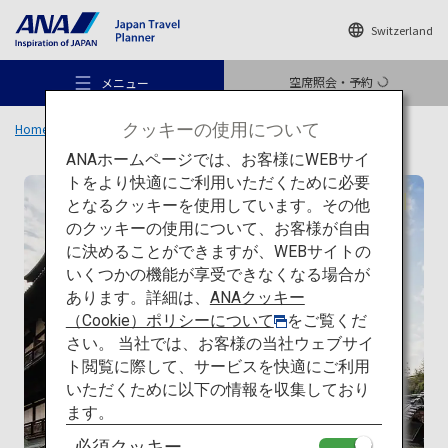
Switzerland
空席照会・予約
メニュー
クッキーの使用について
Home
旅のアイデア
特集
日本の建築を巡る旅
一覧
道後温泉
ANAホームページでは、お客様にWEBサイ
トをより快適にご利用いただくために必要
伝統建築
となるクッキーを使用しています。その他
のクッキーの使用について、お客様が自由
おすすめの旅
に決めることができますが、WEBサイトの
いくつかの機能が享受できなくなる場合が
あります。詳細は、
ANAクッキー
旅のアイデア
（Cookie）ポリシーについて
をご覧くだ
さい。 当社では、お客様の当社ウェブサイ
ト閲覧に際して、サービスを快適にご利用
行き先
いただくために以下の情報を収集しており
ます。
必須クッキー