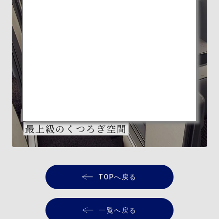
FEATURE
隈研吾監修 ANA THE Room
最上級のくつろぎ空間
TOPへ戻る
一覧へ戻る