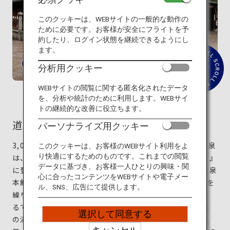
旅のお役立ち情報
このクッキーは、WEBサイトの一般的な動作の
ために必要です。お客様が安全にフライトを予
ANA サービス
約したり、ログイン状態を継続できるようにし
ます。
分析用クッキー
紹
介
閉じる
文
WEBサイトの閲覧に関する匿名化されたデータ
を
を、分析や統計のために利用します。WEBサイ
読
トの継続的な改善に役立ちます。
む
道後温泉
パーソナライズ用クッキー
3,000年もの歴史を持つ日本最古の温泉と伝わる道後温泉
このクッキーは、お客様のWEBサイト利用をよ
り快適にするためのものです。これまでの閲覧
は、愛媛県松山市にあります。映画『千と千尋の神隠し』
データに基づき、お客様一人ひとりの興味・関
に登場する湯屋を描く際に参考にしたと言われる道後温泉
心に合ったコンテンツをWEBサイトや電子メー
本館は、風格が漂う純和風の木造3階建て。増築や改築を
ル、SNS、広告にて提供します。
繰り返し、複数の棟を連結してできているため、中はま
るで迷路のような複雑怪奇な造りに。「神の湯」と「霊
選択して同意する
の湯（たまのゆ）」の2種類の共同浴室や休憩室があり、