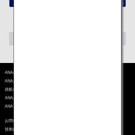
分）
ANAデジタルクーポン一覧へ戻る
ANAについて
ANAからのお知らせ
就航都市
ANAがお約束する体験
ANAマイレージクラブ
お問い合わせ
技術的なお問い合わせ（推奨環境）