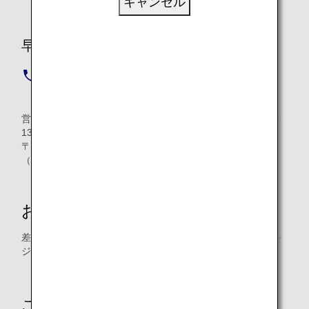
キャンセル
早来カントリー倶楽部 予約専用電話番号
早来カントリー倶楽部
0145-22-2323
営業期間：シーズン中（2022年4月8日（金）～2022年11月
13日（日））無休
〒059-1431 北海道勇払郡安平町早来新栄671-1
（新千歳空港よりお車で約20分）
お支払い
差額は現金、ANAデジタルクーポン、ANA旅行券またはクレ
ジットカードでお支払いください。
ご注意