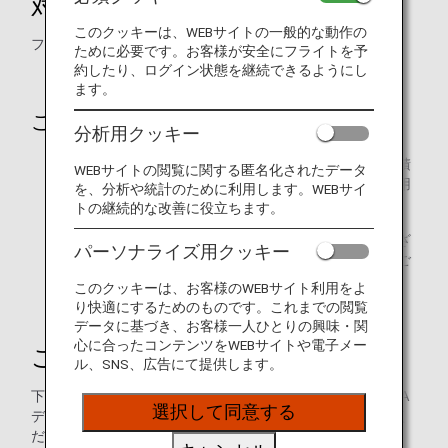
対象商品
このクッキーは、WEBサイトの一般的な動作の
フロントご精算分
ために必要です。お客様が安全にフライトを予
約したり、ログイン状態を継続できるようにし
ます。
ご注意
分析用クッキー
友の会会員、法人会員や平日会員など各会員料金での積
WEBサイトの閲覧に関する匿名化されたデータ
算および旅行代理店経由でご予約された場合にはご利用
を、分析や統計のために利用します。WEBサイ
できません。
トの継続的な改善に役立ちます。
ANAデジタルクーポンをご利用の際には、諸条件がござ
パーソナライズ用クッキー
います。あらかじめご利用条件、方法をご確認の上、ご
利用ください。
このクッキーは、お客様のWEBサイト利用をよ
り快適にするためのものです。これまでの閲覧
データに基づき、お客様一人ひとりの興味・関
心に合ったコンテンツをWEBサイトや電子メー
ご予約について
ル、SNS、広告にて提供します。
下記の早来カントリー倶楽部予約専用電話番号まで、「ANA
選択して同意する
デジタルクーポン」ご利用の旨をお伝えいただき、ご予約く
ださい。