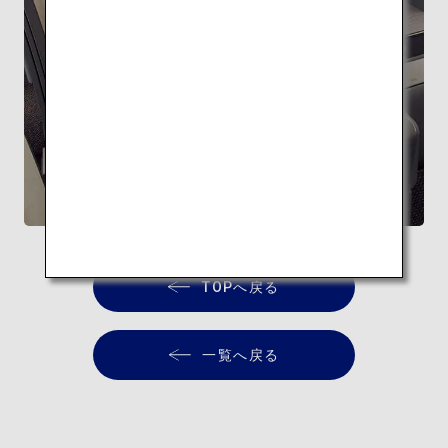
FEATURE
隈研吾監修 ANA THE Room
最上級のくつろぎ空間
TOPへ戻る
一覧へ戻る