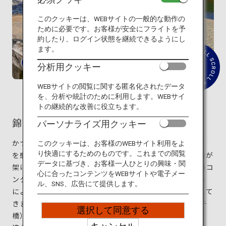
旅のお役立ち情報
このクッキーは、WEBサイトの一般的な動作の
ために必要です。お客様が安全にフライトを予
ANA サービス
約したり、ログイン状態を継続できるようにし
ます。
分析用クッキー
紹
介
閉じる
文
WEBサイトの閲覧に関する匿名化されたデータ
を
を、分析や統計のために利用します。WEBサイ
読
トの継続的な改善に役立ちます。
む
錦帯橋
パーソナライズ用クッキー
かつて城下町であった山口県岩国市は、今もその名残り
このクッキーは、お客様のWEBサイト利用をよ
り快適にするためのものです。これまでの閲覧
を感じられる風情豊かな町です。市内を流れる錦川に橋が
データに基づき、お客様一人ひとりの興味・関
架けられたのは1673年のこと。2度の流失を経て、鉄筋コ
心に合ったコンテンツをWEBサイトや電子メー
ンクリートで再建する案も出ましたが、市民の強い思い
ル、SNS、広告にて提供します。
によって現在に至るまで錦帯橋は木造の橋として守られて
きました。リズミカルな5連の構造（中央の3連はアーチ
選択して同意する
橋）は世界に例はなく、独自に発展した技術を結集して