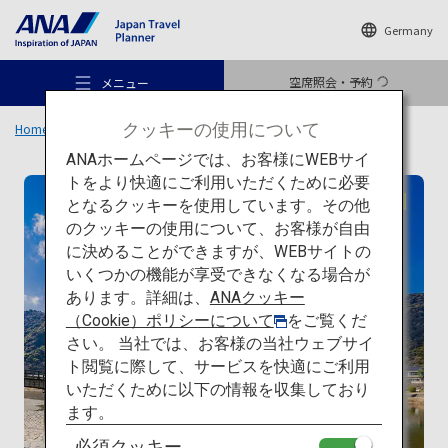
Germany
空席照会・予約
メニュー
クッキーの使用について
Home
旅のアイデア
特集
日本の建築を巡る旅
一覧
錦帯橋
ANAホームページでは、お客様にWEBサイ
トをより快適にご利用いただくために必要
伝統建築
となるクッキーを使用しています。その他
のクッキーの使用について、お客様が自由
おすすめの旅
に決めることができますが、WEBサイトの
いくつかの機能が享受できなくなる場合が
あります。詳細は、
ANAクッキー
旅のアイデア
（Cookie）ポリシーについて
をご覧くだ
さい。 当社では、お客様の当社ウェブサイ
ト閲覧に際して、サービスを快適にご利用
行き先
いただくために以下の情報を収集しており
ます。
必須クッキー