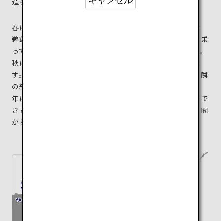
キャンセル
造られています。
春には桜と橋のコントラストが美しく、夏には伝統的な
鵜飼による漁を観賞することができます。ぜひ屋形舟に乗
って、ライトアップされた錦帯橋の景色と共に楽しんで。
秋には、紅葉が生み出す美しい光景を見ることができま
す。黄色や赤に染まった落ち葉が絨毯のように広がる近隣
の紅葉スポット「紅葉谷公園」にも訪れてみて。また、
年に数回だけ、冬には雪の積もった絶景に出会うことがで
きます。錦帯橋のすぐ近くには「岩国城」があり、天守閣
から岩国市内を一望できるのでおすすめです。