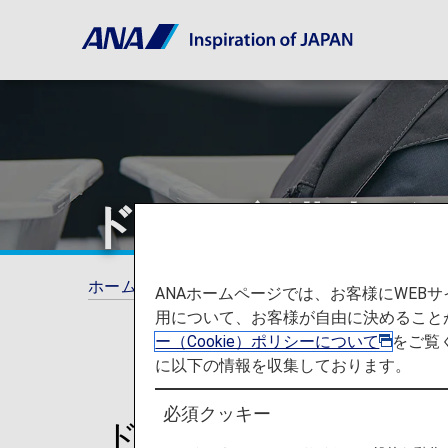
ドイツ空港出発
ホーム
ご旅行の準備
手荷物
お預かり
ANAホームページでは、お客様にWE
用について、お客様が自由に決めること
ー（Cookie）ポリシーについて
をご覧
に以下の情報を収集しております。
必須クッキー
ドイツの空港を出発