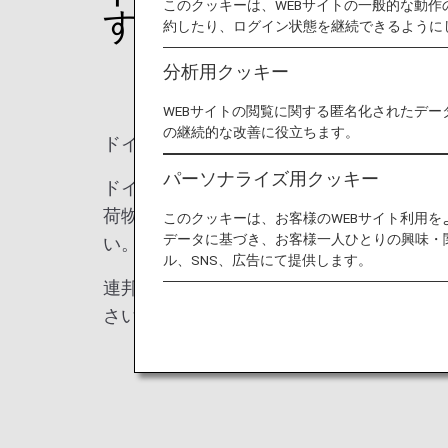
このクッキーは、WEBサイトの一般的な動
す
約したり、ログイン状態を継続できるように
分析用クッキー
WEBサイトの閲覧に関する匿名化されたデー
の継続的な改善に役立ちます。
ドイツ連邦警察により、ドイツの空港を出
パーソナライズ用クッキー
ドイツ連邦警察により再検査が必要と判断
荷物は、状況によっては当局判断により手
このクッキーは、お客様のWEBサイト利用
データに基づき、お客様一人ひとりの興味・
い。
ル、SNS、広告にて提供します。
連邦警察の検査に起因する手荷物（鍵部分
さい。