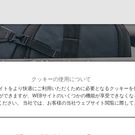
時の手荷物検査につ
クッキーの使用について
する手荷物
ドイツ空港出発時の手荷物検査について
Bサイトをより快適にご利用いただくために必要となるクッキー
ができますが、WEBサイトのいくつかの機能が享受できなくな
ください。 当社では、お客様の当社ウェブサイト閲覧に際し
するお客様の手荷物は不定