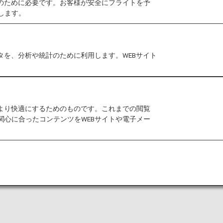
作のために必要です。お客様が安全にフライトを予
します。
タを、分析や統計のために利用します。WEBサイト
発するお客様の手荷物は不定期検査の対象となります。
された場合、当局係員による中身の検査が行われること
荷物所有者、航空会社への告知なしに鍵を壊して検査さ
をより快適にするためのものです。これまでの閲覧
関心に合ったコンテンツをWEBサイトや電子メー
も含む）の破損・没収等が生じた場合については免責と