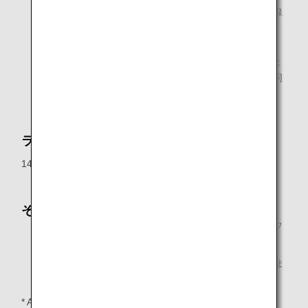
ドサービス」メンバー、およびANAグループ運航国内線
で当日ご到着のご同行者1名様
ANAグループ運航国内線で当日ご到着の、ANA Million
Miler Program「Lounge Access Card」をお持ちのお客
様、およびANAグループ運航国内線で当日ご到着のご同
行者1名様
ラウンジオープン時間
14:00～17:50（ANAグループ運航国内線最終便出発まで）
その他
ご同行者につきましては対象となるお客様と同時にラウ
ンジへご入室ください。
飲酒運転・20歳未満の方の飲酒は法律で禁止されていま
す。
* ANAグループ運航便国際線でご到着のお客様