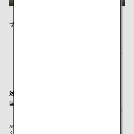
サービス内容
ビジネスサポート環境
新聞・雑誌
新聞・雑誌はANAアプリによるデジタル版コンテンツ
を提供しております。お客様ご自身のスマートフォン
やPCなどのデジタル端末でご覧いただけます。
シャワールーム
シャワールームは時間帯によっては混雑しますので、
時間に余裕を持ってお越しください。
対象のお客様
国際線到着ラウンジとして
* 他のスター アライアンス加盟航空会社運航便でご到着
のお客様はラウンジをご利用になれません。
ANAグループ運航便国際線（エアージャパン(NQ)便名を除
く）
をご利用の、以下に該当する当日ご到着のお客様が対象