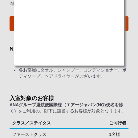
2歳未満の幼児は同行者としての数に含まれません。
空港MAPはこちらをご覧ください
NAA（成田国際空港）シャワールーム
第1ターミナル 中央2F（出国手続き前）にございます。
各お部屋にタオル、シャンプー、コンディショナー、ボ
ディソープ、ヘアドライヤーがございます。
入室対象のお客様
ANAグループ運航便国際線（エアージャパン(NQ)便名を除
く）
をご利用の、以下に該当するお客様が対象となります。
クラス／ステイタス
ご同行者
ファーストクラス
1名様