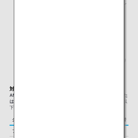
を提供しております。お客様ご自身のスマートフォン
やPCなどのデジタル端末でご覧いただけます。
プリントサービスのあるワークエリア
シャワールーム
マッサージチェアのあるリラクゼーションコーナー
ANAオリジナルアロマ
日本古来の高野槙や吉野檜、またミントやローズマリ
ーなど12種類の100％天然アロマをブレンド
対象のお客様
ANAグループ運航便（エアージャパン(NQ)便名を除く）また
は他スター アライアンス加盟航空会社運航便
をご利用の、以
下に該当するお客様が対象となります。
クラス／ステイタス
ご同行者
ファーストクラス
1名様