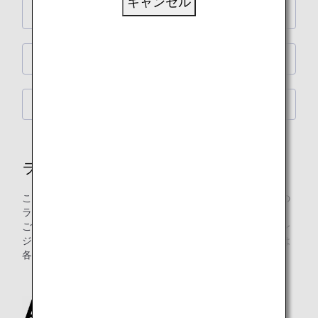
キャンセル
ANA LOUNGE
ANA ARRIVAL LOUNGE
NAA（成田国際空港）シャワールーム
ラウンジ
このページでは、ANAグループ運航便国際線をご利用の際の
ラウンジご入室の詳細をご案内します。
ご注意：日本国外の空港にてお乗り継ぎの場合には、ラウン
ジ入室基準が異なる場合がございます。入室基準に関しては
各運航会社にお問い合わせください。