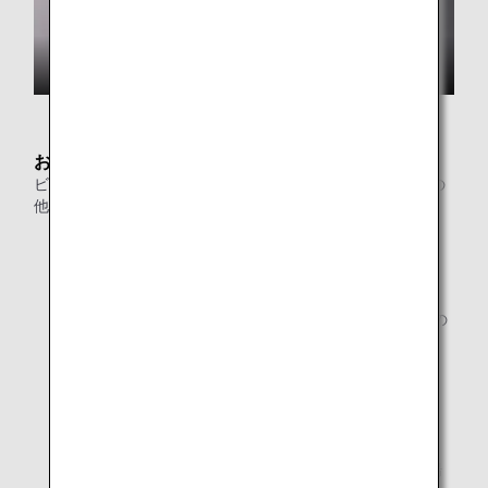
お食事
ビュッフェカウンターやヌードルバーでのお料理のご提供の
他、日本酒、焼酎などをお楽しみいただけます。
ビュッフェカウンター
ヌードルバー
伝統的な日本のアルコール飲料（日本酒と焼酎）専用の
カウンター
お飲み物のメニュー (ANA LOUNGE)
お食事のメニュー (ANA LOUNGE)
* 提供するメニューは都合により予告なく変更になる場