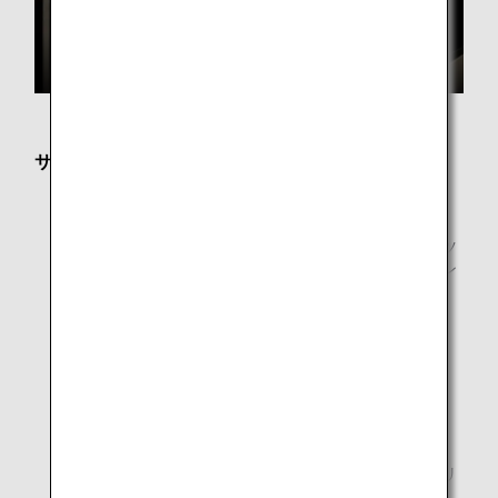
サービス内容
フリーWi-Fi
新聞・雑誌
新聞・雑誌はANAアプリによるデジタル版コンテンツ
を提供しております。お客様ご自身のスマートフォン
やPCなどのデジタル端末でご覧いただけます。
プライベートなワークエリア
マッサージチェアのあるリラクゼーションコーナー
シャワールーム
ANAオリジナルアロマ
日本古来の高野槙や吉野檜、またミントやローズマリ
ーなど12種類の100％天然アロマをブレンド