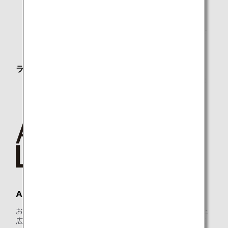
*1.
ANAグループ運航便ご利用時に限ります。
*2.
メンバーご本人様と同一便でご出発の際にラウンジを
ご利用いただけます。
ラウンジオープン時間
第5サテライト：7:00～ANAグループ運航国際線最終便
出発まで
ANA LOUNGE
お食事のサービス、リラクゼーションエリアなどがそろった
広々とした快適な空間で、ご搭乗までの時間をおくつろぎく