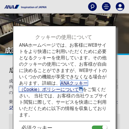
クッキーの使用について
ANAホームページでは、お客様にWEBサイ
成田
トをより快適にご利用いただくために必要
となるクッキーを使用しています。その他
のクッキーの使用について、お客様が自由
成田国際空港のラウンジ
に決めることができますが、WEBサイトの
いくつかの機能が享受できなくなる場合が
成田国際空港のANAラウンジをご利用いただくお客様へご案
あります。詳細は、
ANAクッキー
内いたします。成田のANA SUITE LOUNGE、ANA LOUNGE
（Cookie）ポリシーについて
をご覧くだ
の設備やお食事をご紹介します。
さい。 当社では、お客様の当社ウェブサイ
ト閲覧に際して、サービスを快適にご利用
乗り継ぎ時のご利用について、詳しくは
乗り継ぎ時のラウン
ジサービスについて
をご覧ください。
いただくために以下の情報を収集しており
ます。
お知らせ
必須クッキー