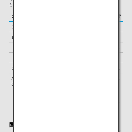
となります。
クラス／ステイタス
ご同行者
ファーストクラス
1名様
ビジネスクラス
-
「ダイヤモンドサービス」メンバー
1名様 *1
「プラチナサービス」メンバー
1名様 *1
スーパーフライヤーズ会員
1名様 *1
ANA Million Miler Program「Lounge Access
1名様 *1
Card」をお持ちのお客様
*1.
メンバーご本人様と同一便でご到着の際にラウンジを
ご利用いただけます。
国内線到着ラウンジとして
ANAグループ運航国内線で当日ご到着の、「ダイヤモン