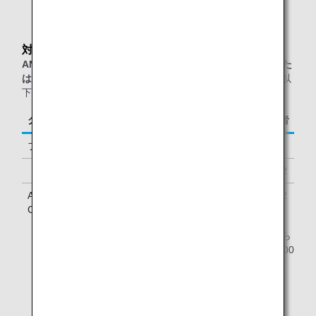
対象のお客様
ANAグループ運航便（エアージャパン(NQ)便名を除く）また
は他スター アライアンス加盟航空会社運航便
をご利用の、以
下に該当するお客様が対象となります。
クラス／ステイタス
ご同行者
ファーストクラス
1名様
「ダイヤモンドサービス」メンバー
1名様 *2
ANA Million Miler Program「Lounge Access
1名様 *2
Card」をお持ちのお客様 *1
* ANA「ダイヤモンドサービス」メンバーは、2人目から
4人目のご同行者がいらっしゃる場合、1名様につき5000
マイル、4アップグレードポイント、またはラウンジご
利用券1枚でご一緒にANA出発ラウンジをご利用いただ
けます。