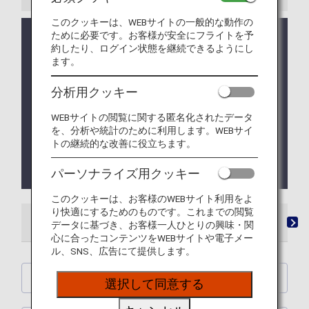
このクッキーは、WEBサイトの一般的な動作の
ために必要です。お客様が安全にフライトを予
価格改定のお知らせ：2025年9月16日販売分より、
約したり、ログイン状態を継続できるようにし
有料ラウンジサービスのご利用料金を変更いたしま
ます。
す。改定後の料金につきましては、「
ご利用料金
」
をご確認ください。
分析用クッキー
成田空港の国際線出発ラウンジ内シャワールームの
予約サービスは、3月5日導入予定でしたが延期して
WEBサイトの閲覧に関する匿名化されたデータ
おります。申し訳ございません。尚、開始時期は未
を、分析や統計のために利用します。WEBサイ
トの継続的な改善に役立ちます。
定です。
ご利用の際は従来通りラウンジ内シャワールーム受
付端末よりお申込み下さい。
パーソナライズ用クッキー
このクッキーは、お客様のWEBサイト利用をよ
り快適にするためのものです。これまでの閲覧
ラウンジ
「ANA SUITE LOUNGE」ご利用券
有
データに基づき、お客様一人ひとりの興味・関
心に合ったコンテンツをWEBサイトや電子メー
ル、SNS、広告にて提供します。
ANA SUITE LOUNGE
選択して同意する