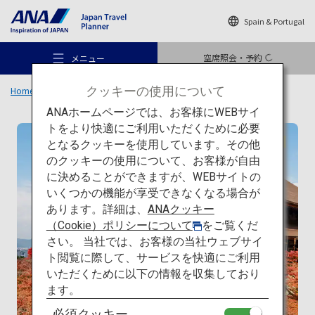
Spain & Portugal
空席照会・予約
メニュー
クッキーの使用について
Home
旅のアイデア
特集
日本の建築を巡る旅
一覧
清水寺
ANAホームページでは、お客様にWEBサイ
トをより快適にご利用いただくために必要
伝統建築
となるクッキーを使用しています。その他
のクッキーの使用について、お客様が自由
おすすめの旅
に決めることができますが、WEBサイトの
いくつかの機能が享受できなくなる場合が
あります。詳細は、
ANAクッキー
旅のアイデア
（Cookie）ポリシーについて
をご覧くだ
さい。 当社では、お客様の当社ウェブサイ
ト閲覧に際して、サービスを快適にご利用
行き先
いただくために以下の情報を収集しており
ます。
必須クッキー