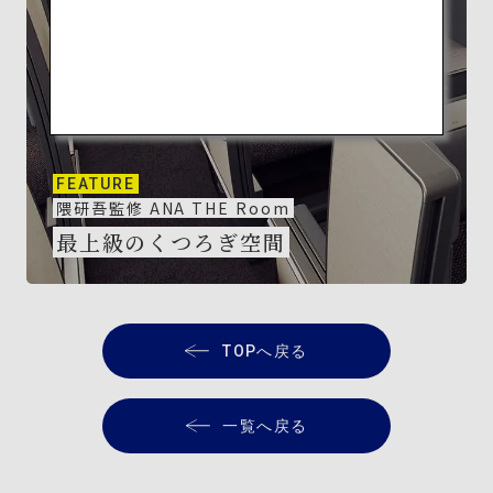
FEATURE
隈研吾監修 ANA THE Room
最上級のくつろぎ空間
TOPへ戻る
一覧へ戻る