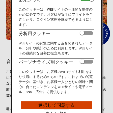
旅のお役立ち情報
このクッキーは、WEBサイトの一般的な動作の
ために必要です。お客様が安全にフライトを予
ANA サービス
約したり、ログイン状態を継続できるようにし
ます。
分析用クッキー
紹
介
閉じる
文
WEBサイトの閲覧に関する匿名化されたデータ
を
を、分析や統計のために利用します。WEBサイ
読
トの継続的な改善に役立ちます。
む
音羽山 清水寺
パーソナライズ用クッキー
古都として有名な京都の東に位置する音羽山。その中腹
このクッキーは、お客様のWEBサイト利用をよ
り快適にするためのものです。これまでの閲覧
に1,200年の歴史あふれる清水寺はあります。無病や良縁
データに基づき、お客様一人ひとりの興味・関
などのご利益があると今に伝わる清水寺は、これまで何
心に合ったコンテンツをWEBサイトや電子メー
度も大火災に見舞われ焼失しましたが、そのたびに人々の
ル、SNS、広告にて提供します。
篤い信仰によって再建されました。
選択して同意する
境内には、3重の屋根が特徴的な塔や神仏を祀ったお堂な