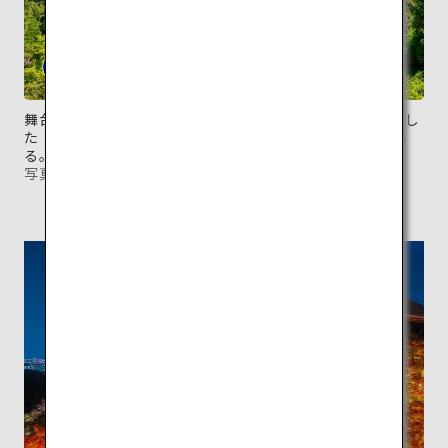
舞台と本堂は168本の柱によって支えられ、横木を多用し
た「懸造り（かけづくり）」という工法で建てられてい
る。
写真提供：清水寺