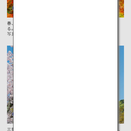
春、夏、秋の年3回、夜間拝観でライトアップも楽しめ
る。
写真提供：清水寺
三重塔は高さ約30m。春には桜とのコントラストが美し