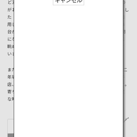
キャンセル
ど30ほどの堂塔伽藍が点在し、のんびりと歩いて巡るの
がおすすめです。なかでも有名なのが山の絶壁にせり出し
た「舞台」を持つ本堂。釘を一本も使わずに、断崖を利
用して木材を組み上げた巨大な建物には驚くばかり。舞
台から崖下までの高低差は13mもあり、春には桜が満開
になり秋には紅葉が美しい山に囲まれた舞台から眼下に
眺める京都の街の景色は、昔も今も人々を魅了し続けて
います。
また、清水寺へと続く参道である3つの坂「一念坂」「二
年坂」「産寧坂」には、和雑貨店、伝統工芸品店、菓子
店、食事処、茶屋などが軒を連ね、参拝客で賑わいます。
寄り道を楽しみながら清水寺まで歩くのはなんとも贅沢
な時間です。