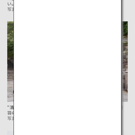
い。
写真提供：清水寺
“清らかな水”を意味する清水寺の名の由来となった「音
羽の瀧」。
写真提供：清水寺