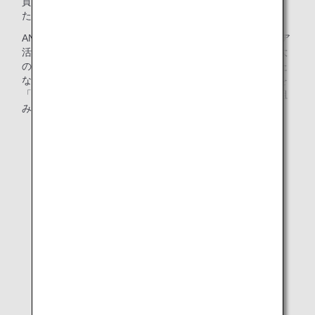
貢献は、ANA神戸空港所長の谷さんの提案から始まりまし
た。
ANA神戸空港では、2013年より毎年、神戸でのボランティア
活動に参加していましたが、新型コロナウイルス感染症拡大
の影響でそれが叶わなくなってしまいました。そこで、新た
な発想で社会貢献を継続できないかと考え、ガチャガチャを
「募金箱」として空港に設置して、収益金を寄付する取り組
みを始めました。