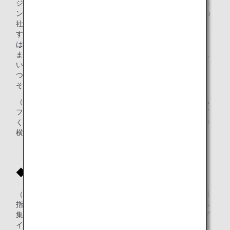
ジ・マグネットの製作を行う際に、多くのコミュニケーショ
ンが生まれます。雑談や仕事の話をしながら、楽しく多くの
社員と交流が持てることで、仕事にも明るく取り組めていま
す。そういったコミュニケーションの機会が生まれたこと
は、非常によかったなと思っています。
また、リピート買いをしてくださっている人がいるのは嬉し
いなと思います。お客様から、「次の新しいデザインはい
つ？」と楽しみにしてくださっている声を伺うことがあり、
そういった声にやりがいを感じます。
（小川さん）ANAチェックインカウンターの向かい側にある
ファミリーマートの従業員の方々もガチャガチャを購入して
くださっており、購入したマグネットのコレクションをレジ
横に飾ってくださっているのも、嬉しいですね。
◆デザインを決めるときのこだわりは？
（小川さん・安藤さん）ANA神戸空港で企業価値の向上を目
指した取り組みを主催するチームメンバーが、デザインの募
集と選定、各社への使用許可の取得を実施しています。デザ
インは、ANA神戸空港で働くグループ社員から募集してお