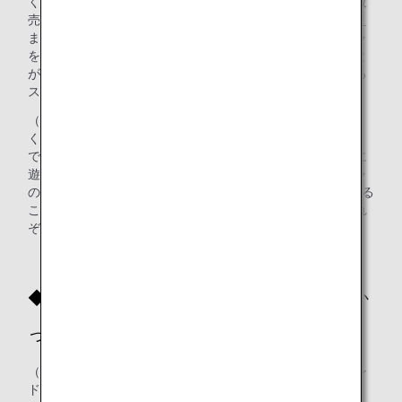
くなった時、神戸空港でも同じように缶バッジを製作して販
売することで収益金を寄付に充てることはできないかと考え
ました。同時に非接触型の販売方法を検討し、ガチャガチャ
を設置すれば、お客様ご自身で回して購入していただくこと
が可能だと考え、缶バッジをガチャガチャに入れて販売する
スタイルを確立させました。
（小川さん）設置場所も工夫し搭乗ゲートのエリアではな
く、チェックインカウンターに並ぶ列の前に設置したこと
で、飛行機に搭乗されるお客様だけではなく、休日で空港に
遊びに来られる方にもお楽しみいただけます。ガチャガチャ
の機械は2種類ご用意しており、旅先のお土産として購入する
ことが多いマグネットとお子様に大人気の缶バッジを、それ
ぞれ分けて販売しています。
◆缶バッジ・マグネット製作を始めてよか
ったなと思う瞬間は？
（安藤さん）旅客サービス、オペレーション、グランドハン
ドリング、整備などさまざまな職種・年代が集って缶バッ