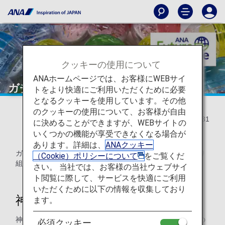
クッキーの使用について
ANAホームページでは、お客様にWEBサイ
ガチャガチャで社会貢献
トをより快適にご利用いただくために必要
となるクッキーを使用しています。その他
のクッキーの使用について、お客様が自由
2022/03/31
に決めることができますが、WEBサイトの
いくつかの機能が享受できなくなる場合が
あります。詳細は、
ANAクッキー
ガチャガチャを使った、神戸空港ならではの社会貢献の取り
（Cookie）ポリシーについて
をご覧くだ
組みをご紹介します。
さい。 当社では、お客様の当社ウェブサイ
ト閲覧に際して、サービスを快適にご利用
いただくために以下の情報を収集しており
神戸空港のガチャガチャ
ます。
神戸空港のANAチェックインカウンター前には、神戸の旅の
必須クッキー