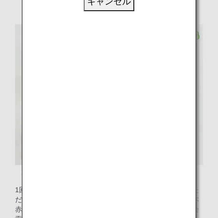
キャンセル
ャ
2021年3月の販売開始当初から2022年3月までのデザイン
1回100円のガチャガチャは、月間平均約700個もご購入いた
だいており、得られた収益金を小児がん患者支援施設や日本
赤十字社へ寄付しています。このガチャガチャを使った社会