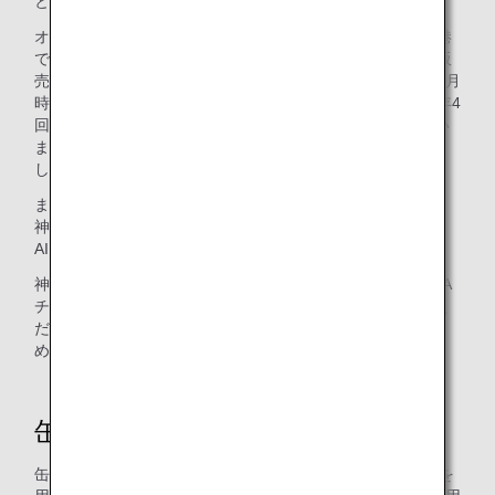
とで、表彰していただきました。
オリジナルデザインの缶バッジとマグネットをANA神戸空港
で働くANAグループ社員が製作し、ガチャガチャに入れて販
売しています。デザインは、現在第4弾の全10種（2022年3月
時点）をご用意しており、新しいデザインへの切り替えは年4
回（4月、7月、10月、1月のそれぞれ月上旬に）実施してい
ます。また、エコの観点から使い終わったカプセルは回収
し、丁寧に除菌を行い、再利用しています。
また、缶バッジ・マグネット製作と販売はANAだけでなく、
神戸空港に就航している提携航空会社のソラシドエアと
AIRDO、神戸市、神戸観光局にもご協力いただいています。
神戸空港にお立ち寄りの際には、ぜひ旅の思い出としてANA
チェックインカウンター前にあるガチャガチャをお楽しみく
ださい。また、今後特別プレゼント企画も計画しているた
め、ぜひお楽しみに。
缶バッジ作りに密着！
缶バッジ製作は4つの工程に分かれており、専用の機械2台を