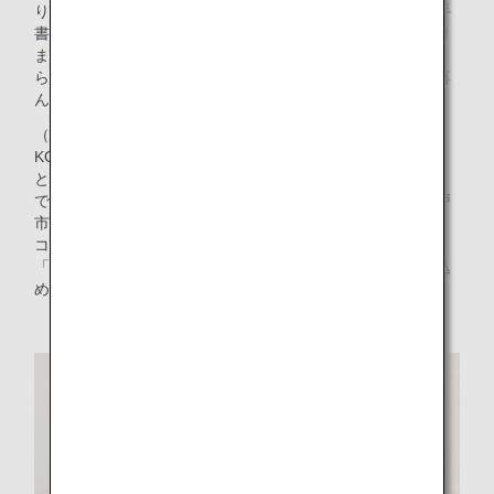
り、撮影した写真に加工を加えたデザインや、デジタルや手
書きのデザイン等、さまざまな媒体で毎回多くの応募があり
ますが、「自分たちがもらって嬉しいもの」を意識しなが
ら、お子様から航空ファンの方々まで、幅広い層の方々に喜
んでいただけるデザインを選定しています。
（谷さん）また、私たちは神戸空港の職員として「BE
KOBE」というフレーズを大事にしています。「BE KOBE」
とは、阪神淡路大震災から20年をきっかけに生まれた言葉
で、震災からの復興のために力を合わせて頑張ってきた神戸
市民ひとりひとりを誇りに思う気持ちが込められています。
コロナ禍でも、震災から復興してきた思いを重ね合わせ、
「私たちなら乗り越えられる、頑張ろう」という気持ちを込
めて「BE KOBE」の文字をデザインに加えています。