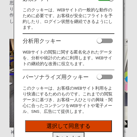
思い出として大変ご好評をいただいているガチャガチャがあ
ります。その中身は、航空会社の社員自らがデザインし、製
このクッキーは、WEBサイトの一般的な動作の
作した缶バッジやマグネットで、神戸や空港などをイメージ
ために必要です。お客様が安全にフライトを予
したオリジナルの絵柄が入っているのが特徴です。
約したり、ログイン状態を継続できるようにし
ます。
分析用クッキー
WEBサイトの閲覧に関する匿名化されたデータ
を、分析や統計のために利用します。WEBサイ
トの継続的な改善に役立ちます。
パーソナライズ用クッキー
このクッキーは、お客様のWEBサイト利用をよ
り快適にするためのものです。これまでの閲覧
データに基づき、お客様一人ひとりの興味・関
心に合ったコンテンツをWEBサイトや電子メー
ル、SNS、広告にて提供します。
選択して同意する
神戸空港のANAチェックインカウンター前にあるガチャガチ