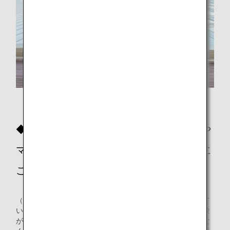
右から谷さん、安藤さん、小川さん
◆数ある社会貢献活動の中で、缶バッジや
マグネット製作・ガチャガチャでの販売に
こだわった理由は？
（谷さん）神戸空港の所長になる前、鳥取空港の所長をして
いました。鳥取空港でも缶バッジを製作して売り出した経験
があり、コロナ禍で毎年実施していた社会貢献活動ができな