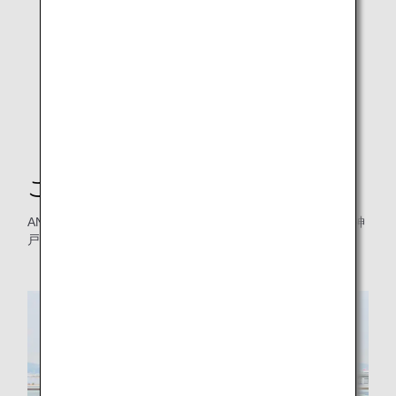
缶バッジ作りに密着！
ご担当者にインタビュー
ANA神戸空港所長の谷さんと、本件ご担当のANA神戸空港 神
戸事業部の小川さん・安藤さんにお話をうかがいました。