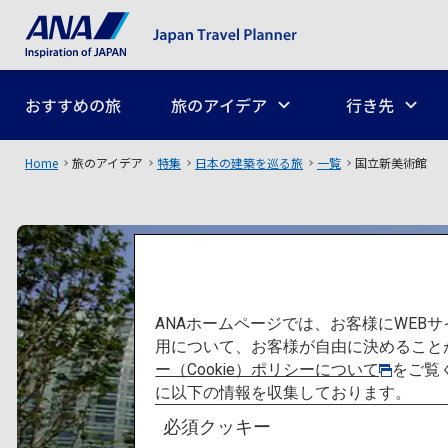
おすすめの旅
旅のアイデア
行き先
Home
旅のアイデア
特集
日本の建築を巡る旅
一覧
国立新美術館
ANAホームページでは、お客様にWE
用について、お客様が自由に決めること
ー（Cookie）ポリシーについて
をご覧
に以下の情報を収集しております。
必須クッキー