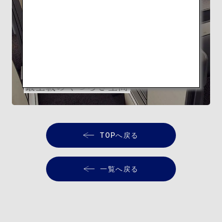
FEATURE
隈研吾監修 ANA THE Room
最上級のくつろぎ空間
TOPへ戻る
一覧へ戻る