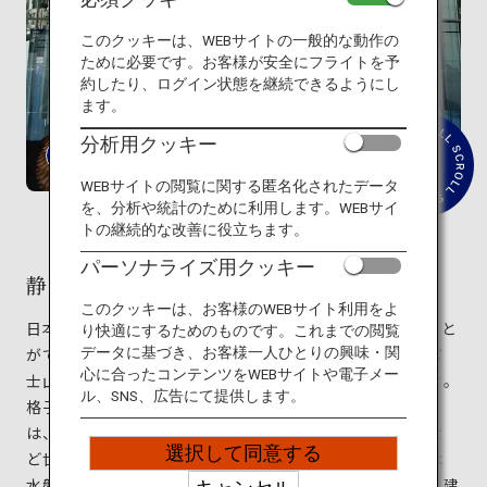
旅のお役立ち情報
このクッキーは、WEBサイトの一般的な動作の
ために必要です。お客様が安全にフライトを予
ANA サービス
約したり、ログイン状態を継続できるようにし
ます。
分析用クッキー
紹
閉じる
WEBサイトの閲覧に関する匿名化されたデータ
介
文
を、分析や統計のために利用します。WEBサイ
を
トの継続的な改善に役立ちます。
読
む
パーソナライズ用クッキー
静岡県富士山世界遺産センター
このクッキーは、お客様のWEBサイト利用をよ
日本のシンボル、高さ3,776mの富士山について知ること
り快適にするためのものです。これまでの閲覧
データに基づき、お客様一人ひとりの興味・関
ができる富士山世界遺産センターは、裾野まで見える富
心に合ったコンテンツをWEBサイトや電子メー
士山の景色を贅沢に楽しめる静岡県富士宮市にあります。
ル、SNS、広告にて提供します。
格子状の木の外壁がつくる逆さ富士の形が壮麗な建物
は、パリのポンピドゥー・センター・メスを手がけるな
選択して同意する
ど世界中で活躍する建築家・坂茂の設計。建物の前には
水盤があり、建物が映り込む景色が印象的。その水は、建