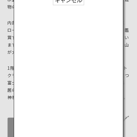
キャンセル
物の冷暖房に使った富士山の湧水を再利用しています。
内部には1階から5階まで全長193mの緩やかな螺旋のス
ロープが続き、斜路を登りながら映像を駆使した展示を鑑
賞することで、富士登山を疑似体験できるようになってい
ます。最上階まで登ると、刻々と姿を変える本物の富士山
が大きな窓いっぱいに広がっています。
1階には開放的なカフェがあり、富士山に見立てたソフト
クリームや軽食で一息つくことができます。すぐ隣に建つ
富士山を御神体とする神社「富士山本宮浅間大社」の鳥
居の間からは富士山が見え、写真映えするスポットに。
神社は徒歩5分ほどの場所にあるので併せて訪れてみて。