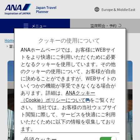
Europe & Middle East
空席照会・予約
メニュー
クッキーの使用について
Home
旅のアイデア
特集
日本の建築を巡る旅
一覧
富士山世界遺産センター
ANAホームページでは、お客様にWEBサイ
トをより快適にご利用いただくために必要
となるクッキーを使用しています。その他
現代建築
のクッキーの使用について、お客様が自由
おすすめの旅
に決めることができますが、WEBサイトの
いくつかの機能が享受できなくなる場合が
あります。詳細は、
ANAクッキー
旅のアイデア
（Cookie）ポリシーについて
をご覧くだ
さい。 当社では、お客様の当社ウェブサイ
ト閲覧に際して、サービスを快適にご利用
行き先
いただくために以下の情報を収集しており
ます。
必須クッキー