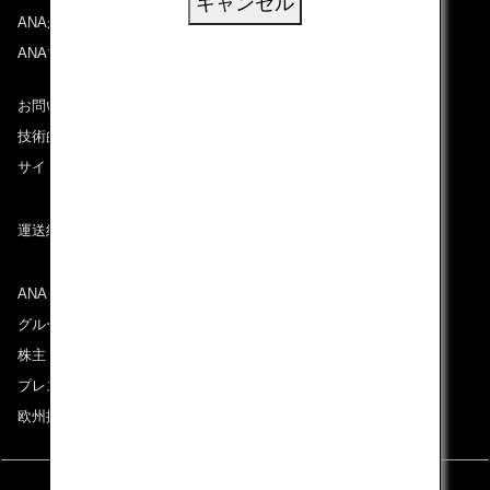
キャンセル
ANAがお約束する体験
ANAマイレージクラブ
お問い合わせ
技術的なお問い合わせ（推奨環境）
サイトマップ
運送約款
ANAグループについて
グループ企業一覧
株主・投資家情報
プレスリリース
欧州採用情報