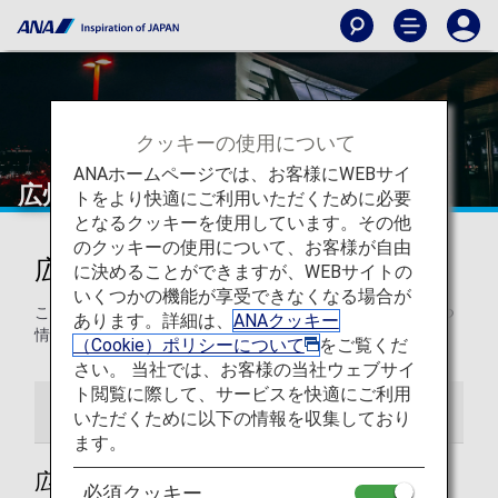
クッキーの使用について
ANAホームページでは、お客様にWEBサイ
広州 - 白雲国際空港
トをより快適にご利用いただくために必要
となるクッキーを使用しています。その他
のクッキーの使用について、お客様が自由
広州 - 白雲国際空港からの発着
に決めることができますが、WEBサイトの
いくつかの機能が享受できなくなる場合が
このページでは、広州白雲国際空港から目的地までの役立つ
あります。詳細は、
ANAクッキー
情報をご紹介します。
（Cookie）ポリシーについて
をご覧くだ
さい。 当社では、お客様の当社ウェブサイ
ト閲覧に際して、サービスを快適にご利用
空港ガイド
いただくために以下の情報を収集しており
ます。
広州 - 白雲国際空港ガイド
必須クッキー