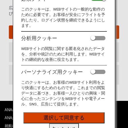
広州白雲国際空港の案内のための発着ターミナルマップおよ
このクッキーは、WEBサイトの一般的な動作の
びその他の情報。
ために必要です。お客様が安全にフライトを予
約したり、ログイン状態を継続できるようにし
ます。
広州 - 白雲国際空港ウェブサイト
分析用クッキー
WEBサイトの閲覧に関する匿名化されたデータ
到着ターミナル
を、分析や統計のために利用します。WEBサイ
トの継続的な改善に役立ちます。
パーソナライズ用クッキー
出発ターミナル
このクッキーは、お客様のWEBサイト利用をよ
り快適にするためのものです。これまでの閲覧
データに基づき、お客様一人ひとりの興味・関
心に合ったコンテンツをWEBサイトや電子メー
ル、SNS、広告にて提供します。
ANAについて
選択して同意する
ANAからのお知らせ
就航都市