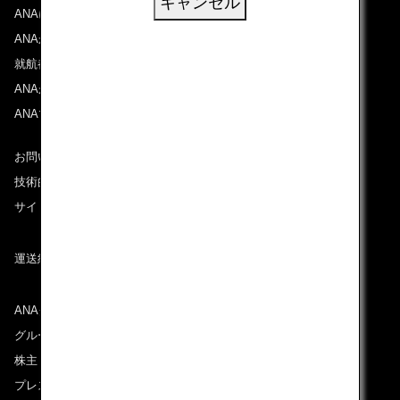
キャンセル
ANAについて
ANAからのお知らせ
就航都市
ANAがお約束する体験
ANAマイレージクラブ
お問い合わせ
技術的なお問い合わせ（推奨環境）
サイトマップ
運送約款
ANAグループについて
グループ企業一覧
株主・投資家情報
プレスリリース