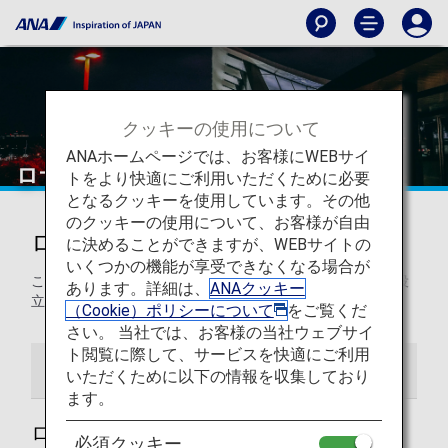
クッキーの使用について
ANAホームページでは、お客様にWEBサイ
ロサンゼルス国際空港
トをより快適にご利用いただくために必要
となるクッキーを使用しています。その他
のクッキーの使用について、お客様が自由
ロサンゼルス国際空港からの発着
に決めることができますが、WEBサイトの
いくつかの機能が享受できなくなる場合が
このページでは、ロサンゼルス国際空港から目的地までの役
あります。詳細は、
ANAクッキー
立つ情報をご紹介します。
（Cookie）ポリシーについて
をご覧くだ
さい。 当社では、お客様の当社ウェブサイ
ト閲覧に際して、サービスを快適にご利用
空港ガイド
ご案内
いただくために以下の情報を収集しており
ます。
ロサンゼルス国際空港ガイド
必須クッキー