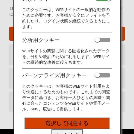
ロサンゼルス国際空港の発着ターミナルマップおよび空港内
このクッキーは、WEBサイトの一般的な動作の
に関するその他の情報
ために必要です。お客様が安全にフライトを予
約したり、ログイン状態を継続できるようにし
ます。
ロサンゼルス国際空港ウェブサイト
分析用クッキー
WEBサイトの閲覧に関する匿名化されたデータ
到着ターミナル
を、分析や統計のために利用します。WEBサイ
トの継続的な改善に役立ちます。
パーソナライズ用クッキー
出発ターミナル
このクッキーは、お客様のWEBサイト利用をよ
り快適にするためのものです。これまでの閲覧
データに基づき、お客様一人ひとりの興味・関
お乗り継ぎ
心に合ったコンテンツをWEBサイトや電子メー
ル、SNS、広告にて提供します。
選択して同意する