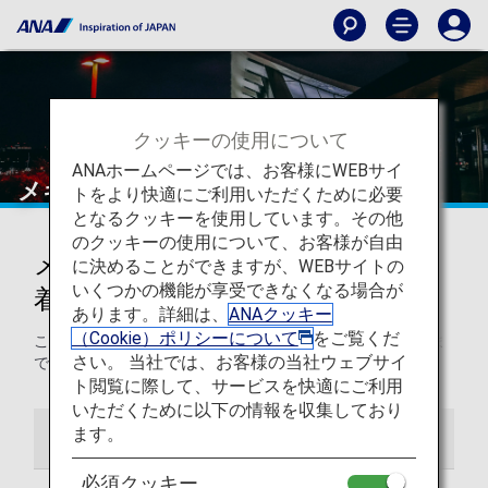
クッキーの使用について
ANAホームページでは、お客様にWEBサイ
メキシコシティ国際空港
トをより快適にご利用いただくために必要
となるクッキーを使用しています。その他
のクッキーの使用について、お客様が自由
メキシコシティ国際空港からの発
に決めることができますが、WEBサイトの
いくつかの機能が享受できなくなる場合が
着
あります。詳細は、
ANAクッキー
（Cookie）ポリシーについて
をご覧くだ
このページでは、ベニート・フアレス国際空港から目的地ま
さい。 当社では、お客様の当社ウェブサイ
での役に立つ情報をご紹介します。
ト閲覧に際して、サービスを快適にご利用
いただくために以下の情報を収集しており
ます。
空港ガイド
必須クッキー