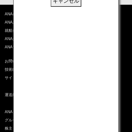
キャンセル
ANAについて
ANAからのお知らせ
就航都市
ANAがお約束する体験
ANAマイレージクラブ
お問い合わせ
技術的なお問い合わせ（推奨環境）
サイトマップ
運送約款
ANAグループについて
グループ企業一覧
株主・投資家情報