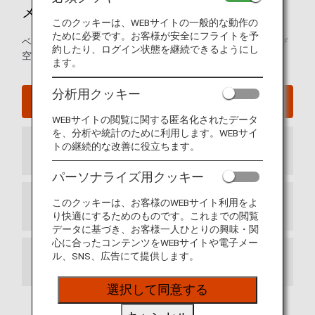
メキシコシティ国際空港ガイド
このクッキーは、WEBサイトの一般的な動作の
ために必要です。お客様が安全にフライトを予
ベニート・フアレス国際空港の発着ターミナルマップおよび
約したり、ログイン状態を継続できるようにし
空港内に関するその他の情報。
ます。
分析用クッキー
メキシコシティ国際空港ウェブサイト
WEBサイトの閲覧に関する匿名化されたデータ
を、分析や統計のために利用します。WEBサイ
トの継続的な改善に役立ちます。
到着ターミナル
パーソナライズ用クッキー
このクッキーは、お客様のWEBサイト利用をよ
出発ターミナル
り快適にするためのものです。これまでの閲覧
データに基づき、お客様一人ひとりの興味・関
心に合ったコンテンツをWEBサイトや電子メー
ル、SNS、広告にて提供します。
乗り継ぎ
選択して同意する