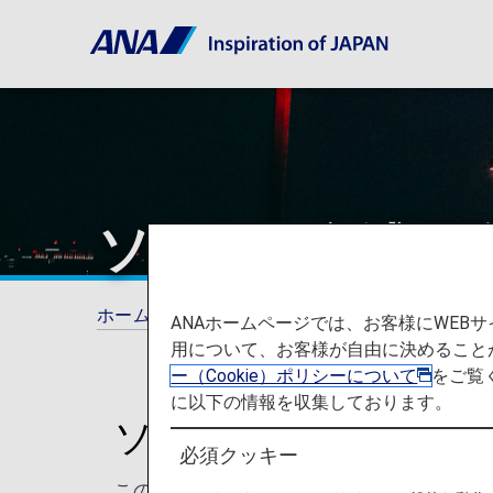
ソウル - 金浦国
ホーム
ご旅行の準備
空港と都市に関する
ANAホームページでは、お客様にWE
用について、お客様が自由に決めること
ー（Cookie）ポリシーについて
をご覧
に以下の情報を収集しております。
ソウル - 金浦国際
必須クッキー
このページでは、ソウル金浦国際空港から