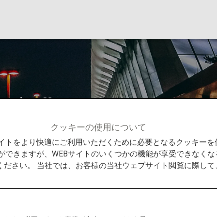
際空港
クッキーの使用について
情報
ソウル - 金浦国際空港
Bサイトをより快適にご利用いただくために必要となるクッキー
ができますが、WEBサイトのいくつかの機能が享受できなくな
ください。 当社では、お客様の当社ウェブサイト閲覧に際し
空港からの発着
目的地までの役立つ情報をご紹介します。