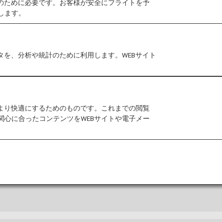
作のために必要です。お客様が安全にフライトを予
します。
タを、分析や統計のために利用します。WEBサイト
ド
プおよび空港内に関するその他の情報。
をより快適にするためのものです。これまでの閲覧
関心に合ったコンテンツをWEBサイトや電子メー