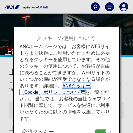
クッキーの使用について
ANAホームページでは、お客様にWEBサイ
上海 - 浦東国際空港
トをより快適にご利用いただくために必要
となるクッキーを使用しています。その他
のクッキーの使用について、お客様が自由
上海 - 浦東国際空港からの発着
に決めることができますが、WEBサイトの
いくつかの機能が享受できなくなる場合が
このページでは、上海浦東国際空港から目的地までの役立つ
あります。詳細は、
ANAクッキー
情報をご紹介します。
（Cookie）ポリシーについて
をご覧くだ
さい。 当社では、お客様の当社ウェブサイ
ト閲覧に際して、サービスを快適にご利用
空港ガイド
いただくために以下の情報を収集しており
ます。
上海 - 浦東国際空港ガイド
必須クッキー