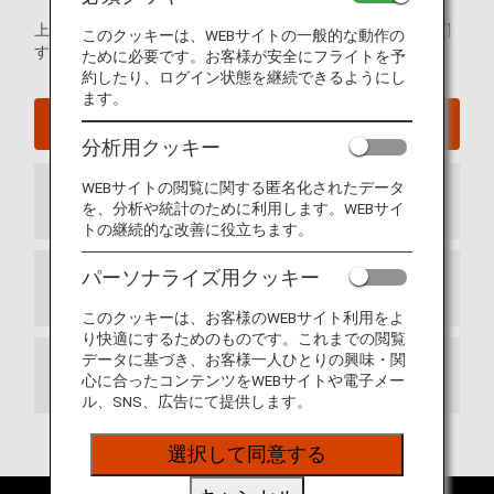
上海浦東国際空港の発着ターミナルマップおよび空港内に関
このクッキーは、WEBサイトの一般的な動作の
するその他の情報。
ために必要です。お客様が安全にフライトを予
約したり、ログイン状態を継続できるようにし
ます。
上海 - 浦東国際空港ウェブサイト
分析用クッキー
WEBサイトの閲覧に関する匿名化されたデータ
到着ターミナル
を、分析や統計のために利用します。WEBサイ
トの継続的な改善に役立ちます。
パーソナライズ用クッキー
出発ターミナル
このクッキーは、お客様のWEBサイト利用をよ
り快適にするためのものです。これまでの閲覧
データに基づき、お客様一人ひとりの興味・関
乗り継ぎ
心に合ったコンテンツをWEBサイトや電子メー
ル、SNS、広告にて提供します。
選択して同意する