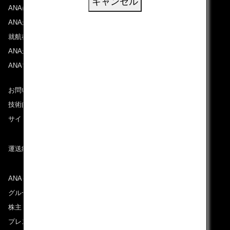
キャンセル
ANAについて
ANAからのお知らせ
就航都市
ANAがお約束する体験
ANAマイレージクラブ
お問い合わせ
技術的なお問い合わせ（推奨環境）
サイトマップ
運送約款
ANAグループについて
グループ企業一覧
株主・投資家情報
プレスリリース