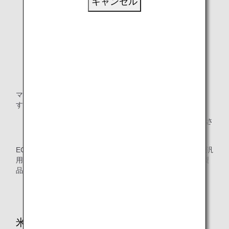
キャンセル
マーク上部の記載は、ECE規則番号と改訂シリーズ番号で
す。
「ECE」または「UN」の表示があることをご確認くださ
い。
ECE規則番号と改訂シリーズ番号の下に、「UNIVERSAL（汎
用型）」の文言、体重範囲、国番号、シリアルナンバー、製
品名が記載されています。
シリアルナンバーにある「03」は、規定の改訂番号で
す。
米国連邦自動車安全基準（FMVSS）にて