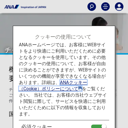
クッキーの使用について
ANAホームページでは、お客様にWEBサイ
チャイルドシートについて
トをより快適にご利用いただくために必要
となるクッキーを使用しています。その他
のクッキーの使用について、お客様が自由
機内でのチャイルドシート使用の
に決めることができますが、WEBサイトの
いくつかの機能が享受できなくなる場合が
要件
あります。詳細は、
ANAクッキー
（Cookie）ポリシーについて
をご覧くだ
チャイルドシートを機内にお持ち込みになってご使用になる
さい。 当社では、お客様の当社ウェブサイ
ご予定のお客様は、チャイルドシートが以下に記載の認定要
ト閲覧に際して、サービスを快適にご利用
件のうち1つを満たしていることが必要です。
いただくために以下の情報を収集しており
国土交通省（日本）の承認済みである
ます。
必須クッキー