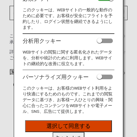
このクッキーは、WEBサイトの一般的な動作の
ために必要です。お客様が安全にフライトを予
約したり、ログイン状態を継続できるようにし
ます。
この画像は、当該チャイルドシートが国土交通省（日本）の
分析用クッキー
承認済みであることを示しています。
詳細については、
国土交通省（日本）
のウェブサイトを
WEBサイトの閲覧に関する匿名化されたデータ
を、分析や統計のために利用します。WEBサイ
ご確認ください。（日本語のみ）
トの継続的な改善に役立ちます。
国際連合欧州経済委員会の承認済みである
パーソナライズ用クッキー
（UN/ECE）
このクッキーは、お客様のWEBサイト利用をよ
り快適にするためのものです。これまでの閲覧
データに基づき、お客様一人ひとりの興味・関
心に合ったコンテンツをWEBサイトや電子メー
ル、SNS、広告にて提供します。
選択して同意する