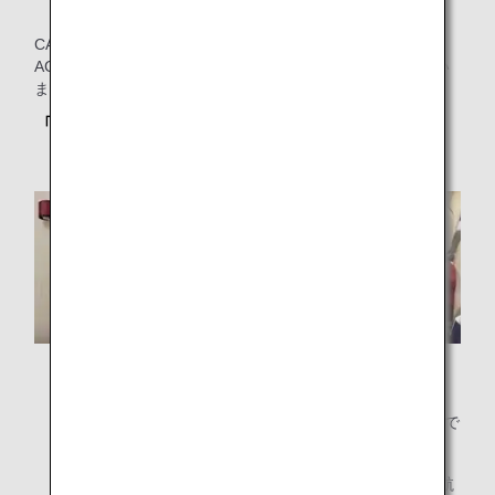
CARESのチャイルドシートには、「FAA APPROVED IN
ACCORDANCE WITH」と記載されたラベルが添付されてい
ます。
「CARES」のシートとは？
CARESは1歳以上かつ体重が22～44ポンド（約10～
20Kg）のお子様を対象に設計された航空機用のシートで
す。
ハーネスタイプのチャイルドシートについて、ANA運航