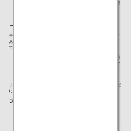
便での使用は以前まで認められていませんでしたが、現
在は「CARES」の使用のみ許可されています。
ご使用いただけないチャイルドシート
チャイルドシートは、常にシートベルトで固定できる必要が
あります。固定できないものは、その他の基準を満たしてい
ても機内でご使用いただくことはできません。
特に、国際線ファーストクラスやビジネスクラス、国内
線プレミアムエコノミーでは、座席幅が広いため、シー
トベルトでの固定が困難な場合があり、ご使用いただけ
ない場合もございます。
また、CARES以外で、こちらに記載のタイプはご使用いただ
けません。
ブースタータイプ