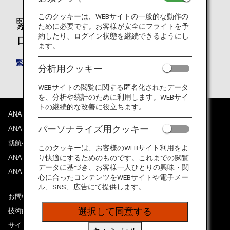
このクッキーは、WEBサイトの一般的な動作の
緊急連絡先登録フォームのダウン
ために必要です。お客様が安全にフライトを予
約したり、ログイン状態を継続できるようにし
ロード
ます。
緊急連絡先登録フォーム（PDF形式 / 76KB）
分析用クッキー
WEBサイトの閲覧に関する匿名化されたデータ
を、分析や統計のために利用します。WEBサイ
トの継続的な改善に役立ちます。
ANAについて
パーソナライズ用クッキー
ANAからのお知らせ
就航都市
このクッキーは、お客様のWEBサイト利用をよ
ANAがお約束する体験
り快適にするためのものです。これまでの閲覧
データに基づき、お客様一人ひとりの興味・関
ANAマイレージクラブ
心に合ったコンテンツをWEBサイトや電子メー
ル、SNS、広告にて提供します。
お問い合わせ
選択して同意する
技術的なお問い合わせ（推奨環境）
サイトマップ