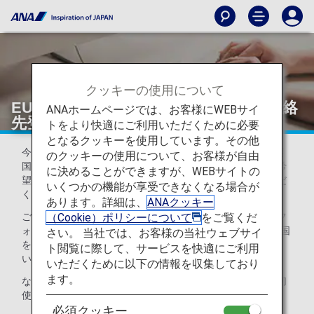
クッキーの使用について
EU加盟国・英国出発便における緊急連絡
ANAホームページでは、お客様にWEBサイ
先登録について
トをより快適にご利用いただくために必要
となるクッキーを使用しています。その他
今般EU（欧州連合）・英国の法律に基づき、EU加盟国・英
のクッキーの使用について、お客様が自由
国を出発するANA運航便にご搭乗いただく際、お客様がご希
に決めることができますが、WEBサイトの
望される場合には、事故時の緊急連絡先を登録させていただ
いくつかの機能が享受できなくなる場合が
くことになりました。
あります。詳細は、
ANAクッキー
（Cookie）ポリシーについて
をご覧くだ
ご登録をご希望されるお客様は、以下より緊急連絡先登録フ
ォームを印刷し、必要事項をご記入のうえ、EU加盟国・英国
さい。 当社では、お客様の当社ウェブサイ
を出発する当日、搭乗ゲートにて空港係員にお渡しくださ
ト閲覧に際して、サービスを快適にご利用
い。
いただくために以下の情報を収集しており
ます。
なお、お預かりした緊急連絡先はその他の商業目的では一切
使用いたしません。
必須クッキー