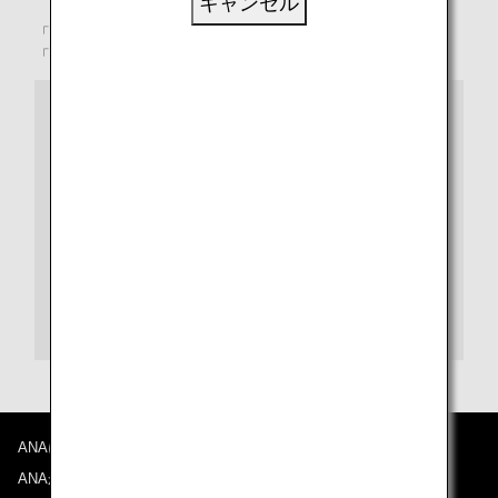
キャンセル
「土」、「土付きの植物」、「植物を害する検疫病害虫」、
「イネワラ及びイネモミ（朝鮮半島及び台湾を除く）」
果物・花・種・穀類・お米・野菜・苗・穂木などの植物
を日本に持ち込むお客様へ
持ち出す国や地域によって、条件は変わります。
植物防疫所のウェブサイトでは、
規制の有無を確認する
サイト
、
輸入条件に関するデータベース
を掲載
しています。
旅行者向けひとくちメモ
、
海外旅行をされる方々か
らお寄せいただいたご質問
などもご利用下さい。
ご不明な点があれば
植物防疫所
へお問い合わせくだ
さい。
ANAについて
ANAからのお知らせ