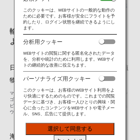
国・地域から野菜・果物の種類別に規制の有無を確認
このクッキーは、WEBサイトの一般的な動作の
できるページ
もご利用下さい。
ために必要です。お客様が安全にフライトを予
約したり、ログイン状態を継続できるようにし
ます。
輸入禁止品（持ち出す国や地域に
よって条件は異なります）
分析用クッキー
WEBサイトの閲覧に関する匿名化されたデータ
を、分析や統計のために利用します。WEBサイ
トの継続的な改善に役立ちます。
日本への持ち込みが禁止されている主な植
パーソナライズ用クッキー
物（生果実）
このクッキーは、お客様のWEBサイト利用をよ
マンゴウ、パパイヤ、ライチ（レイシ）、リュウガン、リン
り快適にするためのものです。これまでの閲覧
ゴ、マンゴスチン、ランブータン、グァバ（バンシロウ）、
データに基づき、お客様一人ひとりの興味・関
ピタヤ（ドラゴンフルーツ）、熟したバナナ、レンブ、キュ
心に合ったコンテンツをWEBサイトや電子メー
ウリ、インゲン、トウガラシ、トマト
ル、SNS、広告にて提供します。
選択して同意する
海外の全地域からの持ち込み禁止品