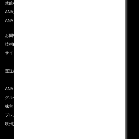
就航都市
ANAがお約束する体験
ANAマイレージクラブ
お問い合わせ
技術的なお問い合わせ（推奨環境）
サイトマップ
運送約款
ANAグループについて
グループ企業一覧
株主・投資家情報
プレスリリース
欧州採用情報