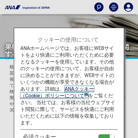
クッキーの使用について
果物・花・穀類など植物の持ち込みに関
ANAホームページでは、お客様にWEBサイ
する重要なお知らせ（植物防疫所）
トをより快適にご利用いただくために必要
となるクッキーを使用しています。その他
植物防疫法により、果実、野菜、穀類、豆類、切花、種子、
のクッキーの使用について、お客様が自由
苗木等の植物類を日本へ持ち込むには輸出国政府機関により
に決めることができますが、WEBサイトの
発行された検査証明書（Phytosanitary certificate）を添付し
いくつかの機能が享受できなくなる場合が
て、輸入検査を受ける必要があります。
あります。詳細は、
ANAクッキー
検査証明書が添付されていない植物は、植物防疫法に基づき
（Cookie）ポリシーについて
をご覧くだ
廃棄処分となります。検査証明書を添付せずに輸入した場合
さい。 当社では、お客様の当社ウェブサイ
や輸入時の検査を受けなかった場合は、3年以下の懲役又は
ト閲覧に際して、サービスを快適にご利用
300万円以下の罰金が科せられる場合があります。
いただくために以下の情報を収集しており
ます。
最新情報は、
農林水産省植物防疫所のウェブサイト
をご参照下さい。
必須クッキー