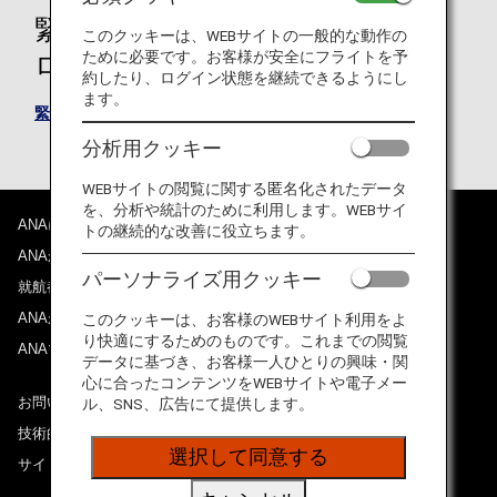
緊急連絡先登録フォームのダウン
このクッキーは、WEBサイトの一般的な動作の
ために必要です。お客様が安全にフライトを予
ロード
約したり、ログイン状態を継続できるようにし
ます。
緊急連絡先登録フォーム（34KB）
分析用クッキー
WEBサイトの閲覧に関する匿名化されたデータ
を、分析や統計のために利用します。WEBサイ
ANAについて
トの継続的な改善に役立ちます。
ANAからのお知らせ
パーソナライズ用クッキー
就航都市
ANAがお約束する体験
このクッキーは、お客様のWEBサイト利用をよ
り快適にするためのものです。これまでの閲覧
ANAマイレージクラブ
データに基づき、お客様一人ひとりの興味・関
心に合ったコンテンツをWEBサイトや電子メー
お問い合わせ
ル、SNS、広告にて提供します。
技術的なお問い合わせ（推奨環境）
選択して同意する
サイトマップ