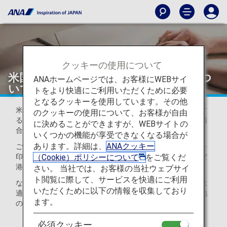
クッキーの使用について
米国発着便における緊急連絡先登録につ
ANAホームページでは、お客様にWEBサイ
いて
トをより快適にご利用いただくために必要
となるクッキーを使用しています。その他
米国の法律に基づき、米国籍を有するお客様が米国を発着す
のクッキーの使用について、お客様が自由
るANA運航便にご搭乗いただく際、お客様がご希望される場
に決めることができますが、WEBサイトの
合には、事故時の緊急連絡先をお預かりいたします。
いくつかの機能が享受できなくなる場合が
あります。詳細は、
ANAクッキー
ご希望されるお客様は、以下より緊急連絡先登録フォームを
（Cookie）ポリシーについて
をご覧くだ
印刷し、必要事項をご記入のうえ、ご搭乗便出発ゲートの空
港係員にお渡しください。
さい。 当社では、お客様の当社ウェブサイ
ト閲覧に際して、サービスを快適にご利用
なお、お預かりした緊急連絡先はご搭乗便の目的地到着後は
いただくために以下の情報を収集しており
適切に破棄し、ANAが緊急時の連絡に使用する以外、その他
ます。
の商業目的では一切使用いたしません。
必須クッキー