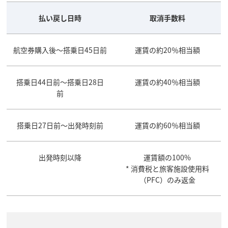
払い戻し日時
取消手数料
航空券購入後～搭乗日45日前
運賃の約20％相当額
搭乗日44日前～搭乗日28日
運賃の約40％相当額
前
搭乗日27日前～出発時刻前
運賃の約60％相当額
出発時刻以降
運賃額の100%
* 消費税と旅客施設使用料
（PFC）のみ返金