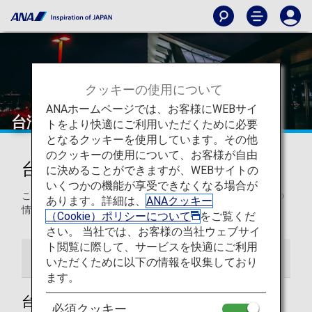
クッキーの使用について
ANAホームページでは、お客様にWEBサイ
台湾桃園国際空港
トをより快適にご利用いただくために必要
となるクッキーを使用しています。その他
のクッキーの使用について、お客様が自由
台湾桃園国際空港からの発着
に決めることができますが、WEBサイトの
いくつかの機能が享受できなくなる場合が
このページでは、台湾桃園国際空港から目的地までの役立つ
あります。詳細は、
ANAクッキー
情報をご紹介します。
（Cookie）ポリシーについて
をご覧くだ
さい。 当社では、お客様の当社ウェブサイ
ト閲覧に際して、サービスを快適にご利用
空港ガイド
いただくために以下の情報を収集しており
ます。
台湾桃園国際空港ガイド
必須クッキー