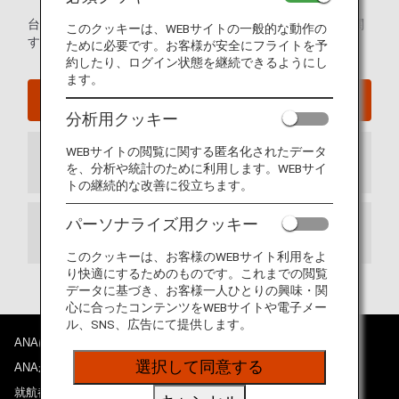
台湾桃園国際空港の発着ターミナルマップおよび空港内に関
このクッキーは、WEBサイトの一般的な動作の
するその他の情報。
ために必要です。お客様が安全にフライトを予
約したり、ログイン状態を継続できるようにし
ます。
台湾桃園国際空港ウェブサイト
分析用クッキー
WEBサイトの閲覧に関する匿名化されたデータ
到着ターミナル
を、分析や統計のために利用します。WEBサイ
トの継続的な改善に役立ちます。
パーソナライズ用クッキー
出発ターミナル
このクッキーは、お客様のWEBサイト利用をよ
り快適にするためのものです。これまでの閲覧
データに基づき、お客様一人ひとりの興味・関
心に合ったコンテンツをWEBサイトや電子メー
ル、SNS、広告にて提供します。
ANAについて
選択して同意する
ANAからのお知らせ
就航都市