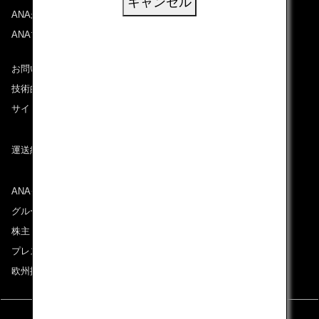
キャンセル
ANAがお約束する体験
ANAマイレージクラブ
お問い合わせ
技術的なお問い合わせ（推奨環境）
サイトマップ
運送約款
ANAグループについて
グループ企業一覧
株主・投資家情報
プレスリリース
欧州採用情報