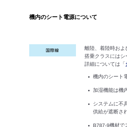
機内のシート電源について
離陸、着陸時およ
搭乗クラスにはシ
詳細については「
機内のシート
加湿機能は機
システムに不
供給が遮断さ
B787-9機材