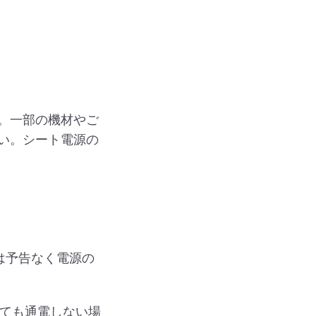
。一部の機材やご
い。シート電源の
。
は予告なく電源の
頂いても通電しない場