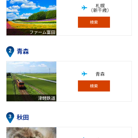
札幌
（新千歳）
検索
ファーム富田
青森
青森
検索
津軽鉄道
秋田