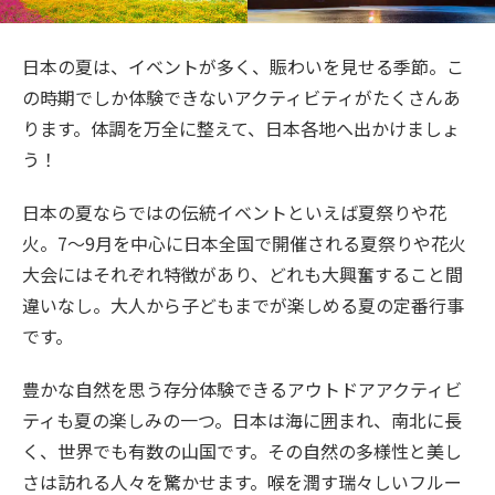
旅のお役立ち情報
日本の夏は、イベントが多く、賑わいを見せる季節。こ
ANA サービス
の時期でしか体験できないアクティビティがたくさんあ
ります。体調を万全に整えて、日本各地へ出かけましょ
う！
閉じる
日本の夏ならではの伝統イベントといえば夏祭りや花
火。7～9月を中心に日本全国で開催される夏祭りや花火
大会にはそれぞれ特徴があり、どれも大興奮すること間
違いなし。大人から子どもまでが楽しめる夏の定番行事
です。
豊かな自然を思う存分体験できるアウトドアアクティビ
ティも夏の楽しみの一つ。日本は海に囲まれ、南北に長
く、世界でも有数の山国です。その自然の多様性と美し
さは訪れる人々を驚かせます。喉を潤す瑞々しいフルー