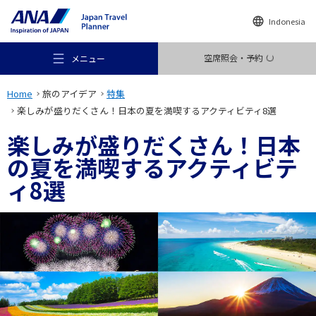
Indonesia
空席照会・予約
メニュー
Home
旅のアイデア
特集
楽しみが盛りだくさん！日本の夏を満喫するアクティビティ8選
楽しみが盛りだくさん！日本
の夏を満喫するアクティビテ
おすすめの旅
ィ8選
旅のアイデア
行き先