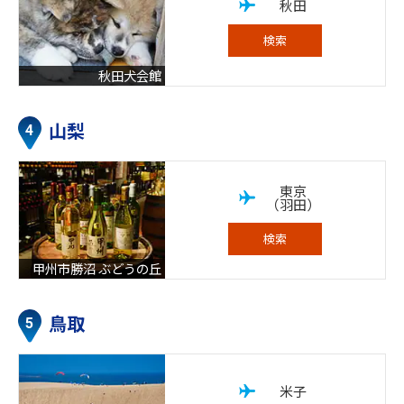
秋田
検索
秋田犬会館
山梨
東京
（羽田）
検索
甲州市勝沼 ぶどうの丘
鳥取
米子