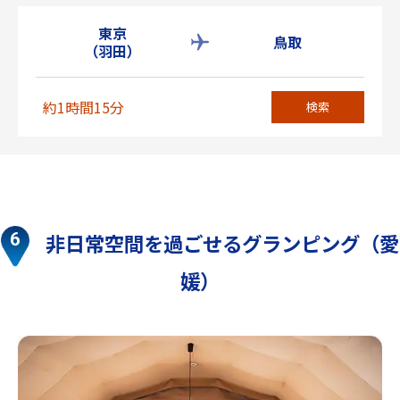
東京
鳥取
（羽田）
約1時間15分
検索
非日常空間を過ごせるグランピング（愛
媛）