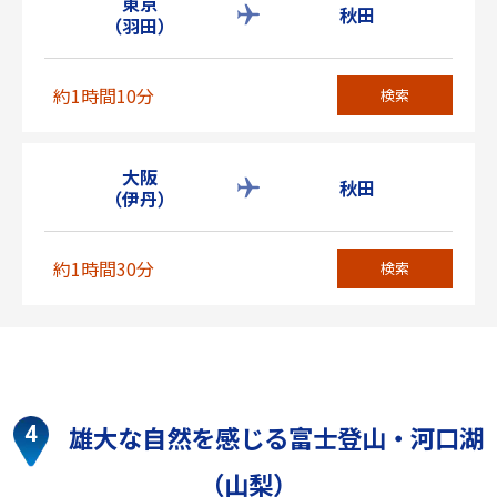
東京
秋田
（羽田）
約1時間10分
検索
大阪
秋田
（伊丹）
約1時間30分
検索
雄大な自然を感じる富士登山・河口湖
（山梨）