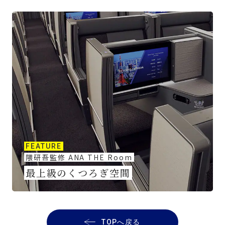
FEATURE
隈研吾監修 ANA THE Room
最上級のくつろぎ空間
TOPへ戻る