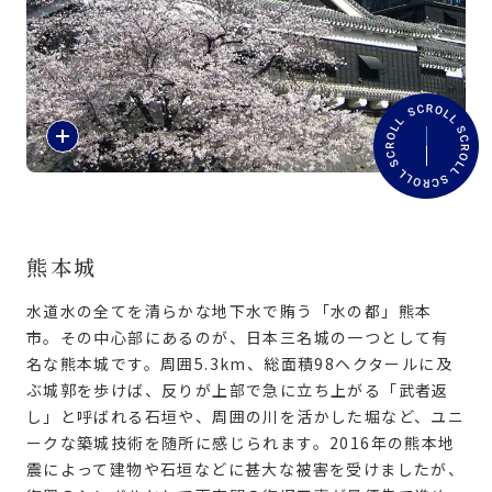
旅のお役立ち情報
ANA サービス
紹
介
閉じる
文
を
読
む
熊本城
水道水の全てを清らかな地下水で賄う「水の都」熊本
市。その中心部にあるのが、日本三名城の一つとして有
名な熊本城です。周囲5.3km、総面積98ヘクタールに及
ぶ城郭を歩けば、反りが上部で急に立ち上がる「武者返
し」と呼ばれる石垣や、周囲の川を活かした堀など、ユニ
ークな築城技術を随所に感じられます。2016年の熊本地
震によって建物や石垣などに甚大な被害を受けましたが、