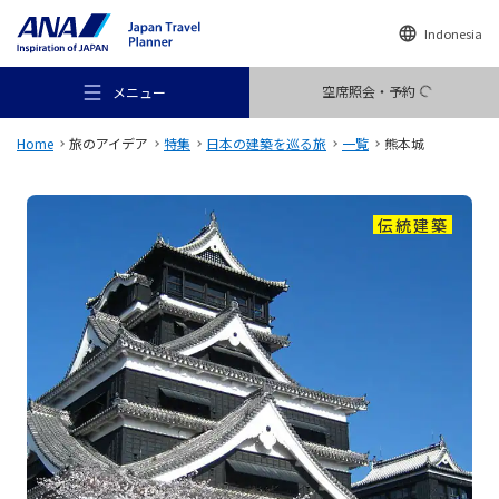
Indonesia
空席照会・予約
メニュー
Home
旅のアイデア
特集
日本の建築を巡る旅
一覧
熊本城
伝統建築
おすすめの旅
旅のアイデア
行き先