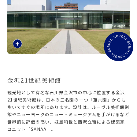
旅のお役立ち情報
ANA サービス
紹
閉じる
介
文
を
読
む
金沢21世紀美術館
観光地として有名な石川県金沢市の中心に位置する金沢
21世紀美術館は、日本の三名園の一つ「兼六園」からも
歩いてすぐの場所にあります。設計は、ルーヴル美術館別
館やニューヨークのニュー・ミュージアムを手がけるなど
世界的に評価の高い、妹島和世と西沢立衛による建築家
ユニット「SANAA」。