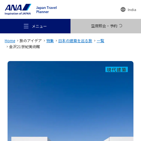
India
空席照会・予約
メニュー
Home
旅のアイデア
特集
日本の建築を巡る旅
一覧
金沢21世紀美術館
現代建築
おすすめの旅
旅のアイデア
行き先