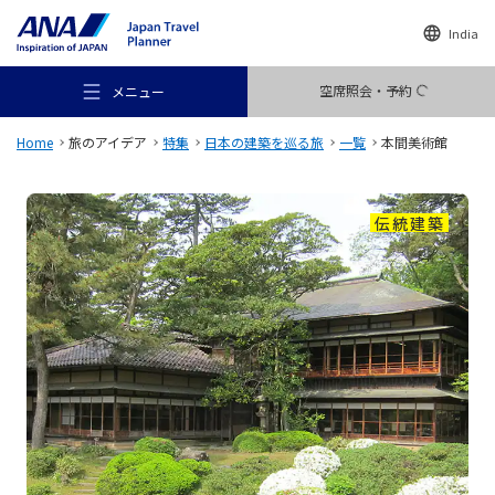
India
空席照会・予約
メニュー
Home
旅のアイデア
特集
日本の建築を巡る旅
一覧
本間美術館
伝統建築
おすすめの旅
旅のアイデア
行き先