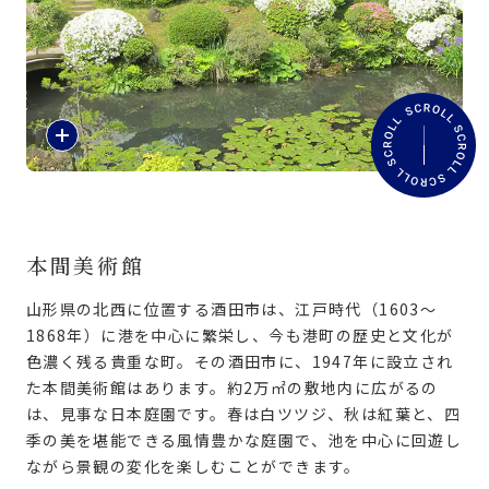
旅のお役立ち情報
ANA サービス
紹
介
閉じる
文
を
読
む
本間美術館
山形県の北西に位置する酒田市は、江戸時代（1603〜
1868年）に港を中心に繁栄し、今も港町の歴史と文化が
色濃く残る貴重な町。その酒田市に、1947年に設立され
た本間美術館はあります。約2万㎡の敷地内に広がるの
は、見事な日本庭園です。春は白ツツジ、秋は紅葉と、四
季の美を堪能できる風情豊かな庭園で、池を中心に回遊し
ながら景観の変化を楽しむことができます。