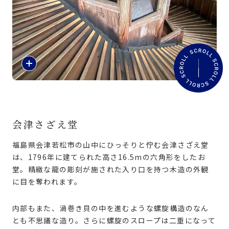
旅のお役立ち情報
ANA サービス
紹
介
閉じる
文
を
読
む
会津さざえ堂
福島県会津若松市の山中にひっそりと佇む会津さざえ堂
は、1796年に建てられた高さ16.5mの六角形をしたお
堂。精緻な龍の彫刻が施された入り口を持つ木造の外観
に目を奪われます。
内部もまた、渦巻き貝の中を進むような螺旋構造のなん
とも不思議な造り。さらに螺旋のスロープは二重になって