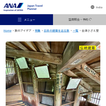
India
空席照会・予約
メニュー
Home
旅のアイデア
特集
日本の建築を巡る旅
一覧
会津さざえ堂
伝統建築
おすすめの旅
旅のアイデア
行き先