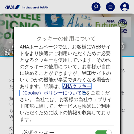
クッキーの使用について
「ANA ʻAha Mele」～ ANA×ハワイの持
ANAホームページでは、お客様にWEBサイ
続可能なイベントを開催
トをより快適にご利用いただくために必要
となるクッキーを使用しています。その他
のクッキーの使用について、お客様が自由
2023/02/06
に決めることができますが、WEBサイトの
いくつかの機能が享受できなくなる場合が
2022年11月18-19日に「ANA ʻAha Mele」を開催いたしまし
あります。詳細は、
ANAクッキー
た。
（Cookie）ポリシーについて
をご覧くだ
「ʻAha Mele」とは、ハワイの言葉で「音楽会」という意味を
持ち、音楽を通じてハワイの文化や環境を守っていきたいと
さい。 当社では、お客様の当社ウェブサイ
いうANAの思いが込められています。
ト閲覧に際して、サービスを快適にご利用
もともと2019年に初めて開催した「ANA HONOLULU MUSIC
いただくために以下の情報を収集しており
WEEK」をリニューアルし、2022年のエアバスA380型機
ます。
「FLYING HONU」の再就航をきっかけに、日本とハワイの
交流人口を増加させると共に、文化継承やお子様への教育、
必須クッキー