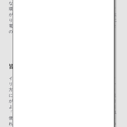
なりました。
環境保全を目的とした植樹活動はオーソドックスな活動です
が、2019年から継続しております。また、パンデミック前よ
り現地支店によるビーチクリーンやAMC会員の皆さま向けに
電気バスをワイキキ＝アラモアナ間で導入するなど環境保全
の取り組みを継続してまいります。
*3.
ハワイを思いやる心のこと
皆さまにメッセージをお願いします
イベントの実施による相互交流人口の拡大、植樹、ビーチク
リーンや電気バス導入による環境への配慮は継続していく一
方で、今後、渡航者数がパンデミック前以上に回復するとき
にはリジェネラティブ・ツーリズム（再生型の観光）の実現
が大きなミッションであると考えています。ハワイに来る前
よりも、去る時のほうがなにかが良くなっている。日本には
「立つ鳥跡を濁さず」という諺がありますが、私たちの1便1
便がハワイに降り立つたびに、何かがきれいになる、再生さ
れる。そんな観光を実践できるように取り組んで参りますの