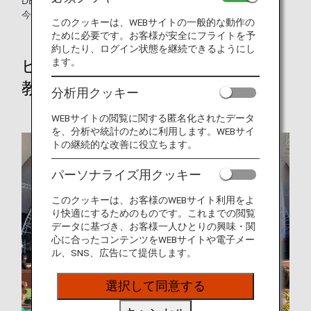
DEI、環境保全を目的としたイベントへと発展させました。
今回は当日の様子を一部ご紹介いたします。
このクッキーは、WEBサイトの一般的な動作の
ために必要です。お客様が安全にフライトを予
約したり、ログイン状態を継続できるようにし
ピアニスト辻󠄀井伸行さんとの音楽
ます。
教室
分析用クッキー
WEBサイトの閲覧に関する匿名化されたデータ
を、分析や統計のために利用します。WEBサイ
トの継続的な改善に役立ちます。
パーソナライズ用クッキー
このクッキーは、お客様のWEBサイト利用をよ
り快適にするためのものです。これまでの閲覧
データに基づき、お客様一人ひとりの興味・関
心に合ったコンテンツをWEBサイトや電子メー
ル、SNS、広告にて提供します。
選択して同意する