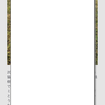
2019年にHawaiian Legacy Reforestation Institution（*2）の
協力のもと「ANA HONOLULU MUSIC WEEK」で開始した植
樹活動を継承し、「ANA ʻAha Mele」でもANAグループ社員
でミロの木を260本植樹する活動を行いました。
ミロの木はハワイアンウッドの一つで、ウクレレのボディ材
として使われることもあり、音楽や文化を大切にしたいとい
う「ANA ʻAha Mele」のコンセプトを象徴しています。ま