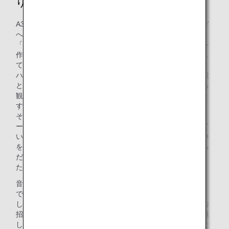
り組まれましたか
A380「FLYING HONU」のハワイ再就航をきっかけにハワイ
への経済的貢献だけではなく、イベントを通じてハワイの
「文化継承」「環境保全」をテーマとした持続可能な交流を
作り上げ、未来に向けて現地とともにサステナブルに成長し
ていくことを目指して取り組んできました。
ハワイではパンデミック以前よりオーバーツーリズムが問題
となっていました。今後は、集客とともにどれだけ秩序ある
観光を促すことができるのか試されているのだと考えていま
す。
そこでMalama Hawaii（*3）の精神をプロモーションし、ロ
ーカルコミュニティに還元できるアクティビティを増やして
いきたいと強く思っています。私たちのHONU＝海の守り神
を通じ、単に日本のお客さまをたくさんハワイにお連れする
だけではなく、Malama Hawaiiの精神も日本から運んでいき
たいと思っています。
音楽教室のプログラムは、「ANA ʻAha Mele」の目的の一つ
であるお子様への教育やDEIを具現化したいと考え実施いた
しました。日頃よりANAが活動を応援している辻井さんをお
招きし、国籍・人種・言語・障がい等に関係なくピアノを通
して交流を深め、音楽でつながる喜びを体現するイベントと