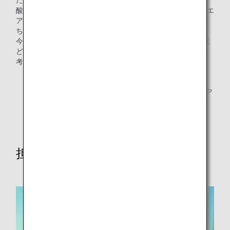
た、ミロの木1本で、家族4人が1週間現地に滞在した場合の
酸素を供給できることから、イベント開催期間（2日間）とエ
アバスA380型機「FLYING HONU」の定員（520人／機）に
ちなんで、260本を植樹することといたしました。
今回のような植樹を毎年行うことで、ハワイに来れば来るほ
どハワイのお役に立てる持続的なイベントとしていきたいと
考えています。
*2.
2014年にハワイで設立されたNPOであり、ミロの木や
コアの木をはじめとしたハワイ固有の樹木の再生に取
り組んでいる。その趣旨に賛同し、ハワイ内外の多く
の企業が活動のサポートをしている。
担当者小島さんへのインタビュー