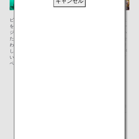
キャンセル
ピアニスト辻󠄀井伸行（*1）さんをお迎えし、ハワイの小学生
を無料で招待して開催いたしました。子どもたちは、ステー
ジ上の間近で辻井さんの演奏を聴いた後、子どもたちが弾い
たピアノの音を辻井さんが再現をしたり、弾いている音に合
わせて同じピアノで辻井さんが即興でメロディーを奏でたり
して、ピアノを通して交流を深め、国籍、人種、言語、障が
い、年齢等に関わりなく、音楽でつながる喜びを体現するイ
ベントとなりました。
*1.
2009年6月「第13回ヴァン・クライバーン国際ピア
ノ・コンクール」において日本人として初優勝を飾
る。以来、世界的なピアニストのひとりとして活躍
し、ニューヨークのカーネギーホールの主催公演やイ
ギリス最大の音楽祭「プロムス」などに出演し大成功
を収めたほか、ウィーン楽友協会やベルリン・フィル
ハーモニー、パリのシャンゼリゼ劇場など世界の著名
なホールで例年コンサートを開催し、高い評価と多く
の聴衆の支持を受けている。また、欧米の一流オーケ
ストラからのソリストとして出演希望も数多く寄せら