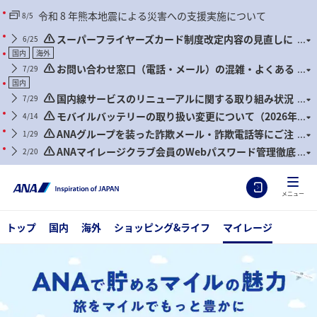
令和 8 年熊本地震による災害への支援実施について
8/5
スーパーフライヤーズカード制度改定内容の見直しに
6/25
関するご案内
国内
海外
お問い合わせ窓口（電話・メール）の混雑・よくある
7/29
お問い合わせについて
国内
国内線サービスのリニューアルに関する取り組み状況
7/29
について
モバイルバッテリーの取り扱い変更について（2026年
4/14
4月24日搭乗分より）
ANAグループを装った詐欺メール・詐欺電話等にご注
1/29
意ください
ANAマイレージクラブ会員のWebパスワード管理徹底
2/20
のお願いとセキュリティ対策推奨のお知らせ
メニュー
トップ
国内
海外
ショッピング&ライフ
マイレージ
ANAで貯めるマイルの魅力 旅をマイルでもっと豊かに おトクな使い
方・貯め方をチェック