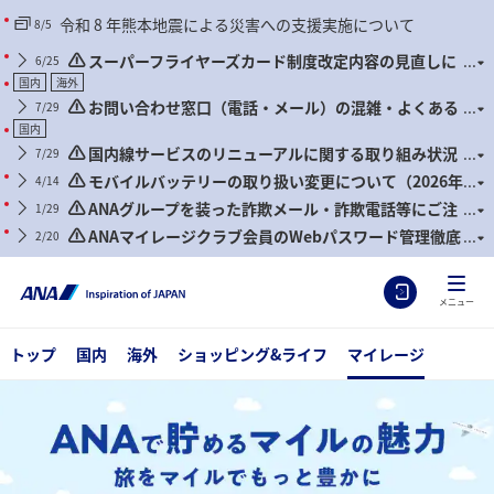
令和 8 年熊本地震による災害への支援実施について
8/5
スーパーフライヤーズカード制度改定内容の見直しに
6/25
関するご案内
国内
海外
お問い合わせ窓口（電話・メール）の混雑・よくある
7/29
お問い合わせについて
国内
国内線サービスのリニューアルに関する取り組み状況
7/29
について
モバイルバッテリーの取り扱い変更について（2026年
4/14
4月24日搭乗分より）
ANAグループを装った詐欺メール・詐欺電話等にご注
1/29
意ください
ANAマイレージクラブ会員のWebパスワード管理徹底
2/20
のお願いとセキュリティ対策推奨のお知らせ
メニュー
トップ
国内
海外
ショッピング&ライフ
マイレージ
ANAで貯めるマイルの魅力 旅をマイルでもっと豊かに おトクな使い
方・貯め方をチェック